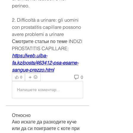
perineo.
2. Difficoltà a urinare: gli uomini 
con prostatitis capillare possono 
avere problemi a urinare 
Смотрите статьи по теме INDIZI 
PROSTATITIS CAPILLARE:
https://web.ulba-
fa.kz/posts/463412-psa-esame-
sangue-prezzo.html
0
0
Напишете коментар...
Относно
Ако искате да разходите куче
или да си поиграете с коте при