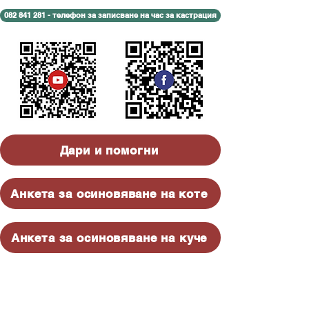
082 841 281 - телефон за записване на час за кастрация
Дари и помогни
Анкета за осиновяване на коте
Анкета за осиновяване на куче