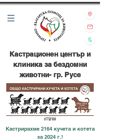
Кастрационен център и
клиника за бездомни
животни- гр. Русе
Кастрирахме 2164 кучета и котета
за 2024 г.!