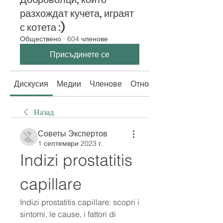
разхождат кучета, играят
с котета :)
Обществено
·
604 членове
Присъдинете се
Дискусия
Медии
Членове
Относно
Назад
Советы Экспертов
1 септември 2023 г.
Indizi prostatitis 
capillare
Indizi prostatitis capillare: scopri i 
sintomi, le cause, i fattori di 