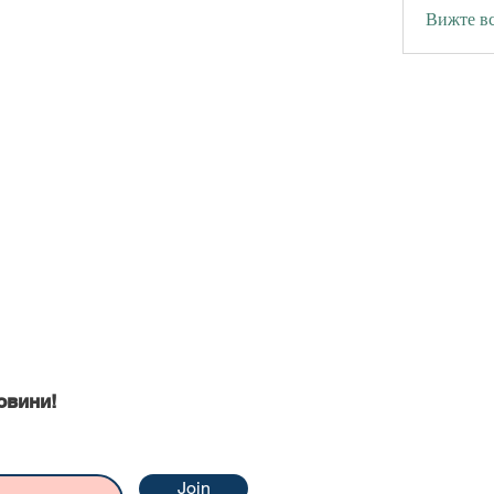
Вижте вс
ни
овини!
Join