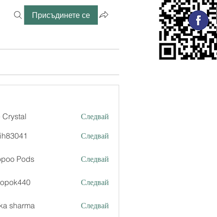
Присъдинете се
 Crystal
Следвай
ih83041
Следвай
041
opoo Pods
Следвай
xopok440
Следвай
k440
ka sharma
Следвай