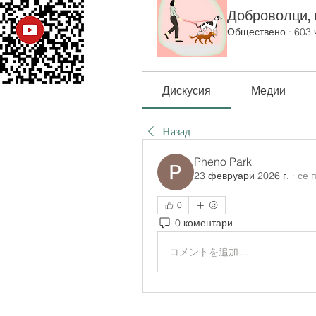
Доброволци, к
Обществено
·
603 
Дискусия
Медии
Назад
Pheno Park
23 февруари 2026 г.
·
се 
0
0 коментари
コメントを追加…