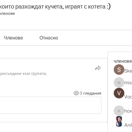
оито разхождат кучета, играят с котета :)
членове
Членове
Относно
членове
Ske
присъедини към групата.
mis
misih83
3 гледания
Vo
ho
hoxopo
Ani