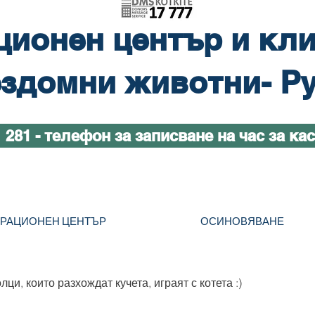
ционен център и кли
здомни животни- Р
1 281 - телефон за записване на час за ка
ТРАЦИОНЕН ЦЕНТЪР
ОСИНОВЯВАНЕ
ци, които разхождат кучета, играят с котета :)