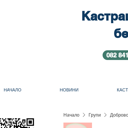
Кастра
бе
082 84
НАЧАЛО
НОВИНИ
КАС
Начало
Групи
Добровол