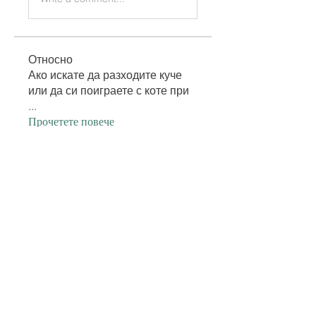
Относно
Ако искате да разходите куче
или да си поиграете с коте при
...
Прочетете повече
членове
Ske Crystal
Следвай
misih83041
Следвай
misih83041
Voopoo Pods
Следвай
hoxopok440
Следвай
hoxopok440
Anika sharma
Следвай