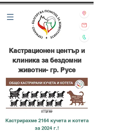
Кастрационен център и
клиника за бездомни
животни- гр. Русе
Кастрирахме 2164 кучета и котета
за 2024 г.!