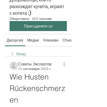
разхождат кучета, играят
с котета :)
Обществено
·
603 членове
Присъдинете се
Дискусия
Медии
Членове
Относно
Назад
Советы Экспертов
15 септември 2023 г.
Wie Husten 
Rückenschmerz
en