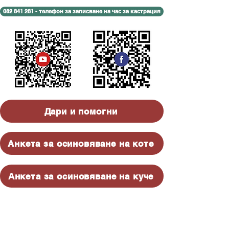
082 841 281 - телефон за записване на час за кастрация
Дари и помогни
Анкета за осиновяване на коте
Анкета за осиновяване на куче