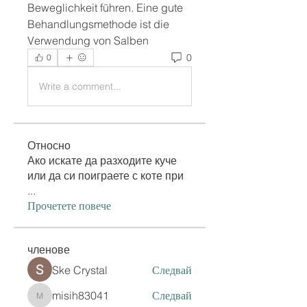
Beweglichkeit führen. Eine gute 
Behandlungsmethode ist die 
Verwendung von Salben 
0
0
Write a comment...
Относно
Ако искате да разходите куче
или да си поиграете с коте при
...
Прочетете повече
членове
Ske Crystal
Следвай
misih83041
Следвай
misih83041