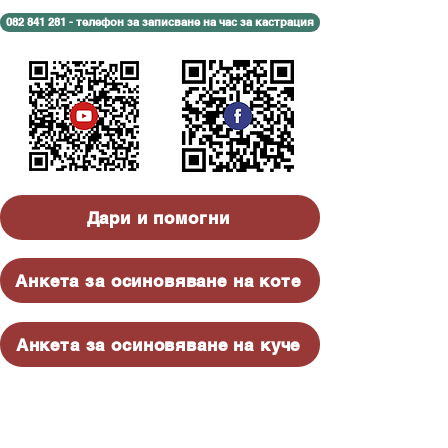
082 841 281 - телефон за записване на час за кастрация
Дари и помогни
Анкета за осиновяване на коте
Анкета за осиновяване на куче