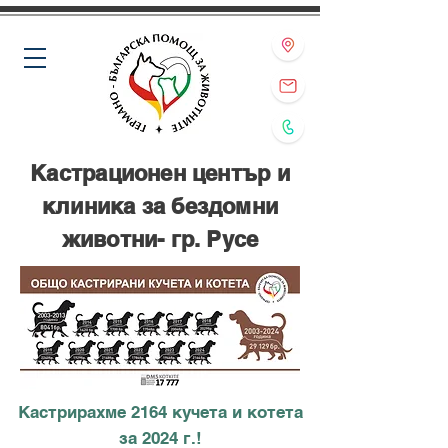
Кастрационен център и
клиника за бездомни
животни- гр. Русе
Кастрирахме 2164 кучета и котета
за 2024 г.!