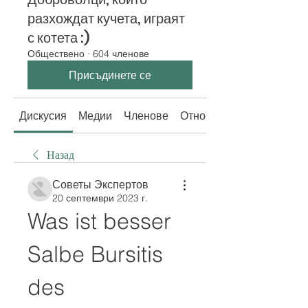
разхождат кучета, играят
с котета :)
Обществено
·
604 членове
Присъдинете се
Дискусия
Медии
Членове
Относно
Назад
Советы Экспертов
20 септември 2023 г.
Was ist besser 
Salbe Bursitis 
des 