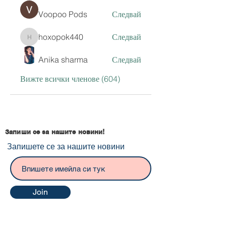
Voopoo Pods
Следвай
hoxopok440
Следвай
hoxopok440
Anika sharma
Следвай
Вижте всички членове (604)
Запиши се за нашите новини!
Запишете се за нашите новини
Join