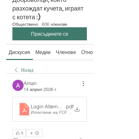
разхождат кучета, играят
с котета :)
Обществено
·
606 членове
Присъдинете се
Дискусия
Медии
Членове
Относно
Назад
Aman
14 април 2026 г.
Login Alternatif Poker88
.pdf
Изтегляне на PDF • 76KB
0