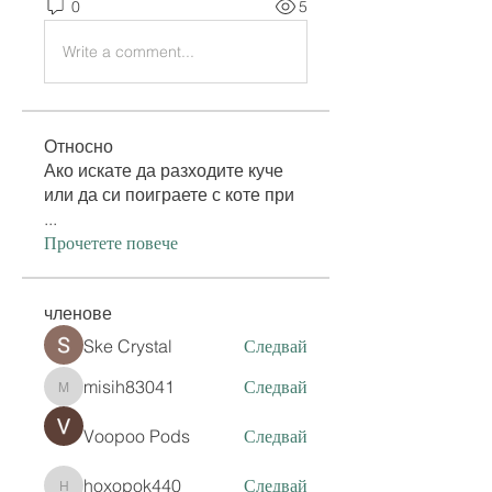
0
5
Write a comment...
Относно
Ако искате да разходите куче
или да си поиграете с коте при
...
Прочетете повече
членове
Ske Crystal
Следвай
misih83041
Следвай
misih83041
Voopoo Pods
Следвай
hoxopok440
Следвай