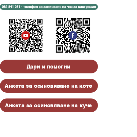
082 841 281 - телефон за записване на час за кастрация
Дари и помогни
Анкета за осиновяване на коте
Анкета за осиновяване на куче