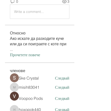
0
3
Write a comment...
Относно
Ако искате да разходите куче
или да си поиграете с коте при
...
Прочетете повече
членове
Ske Crystal
Следвай
misih83041
Следвай
misih83041
Voopoo Pods
Следвай
hoxopok440
Следвай