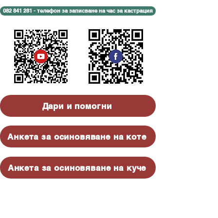
082 841 281 - телефон за записване на час за кастрация
Дари и помогни
Анкета за осиновяване на коте
Анкета за осиновяване на куче