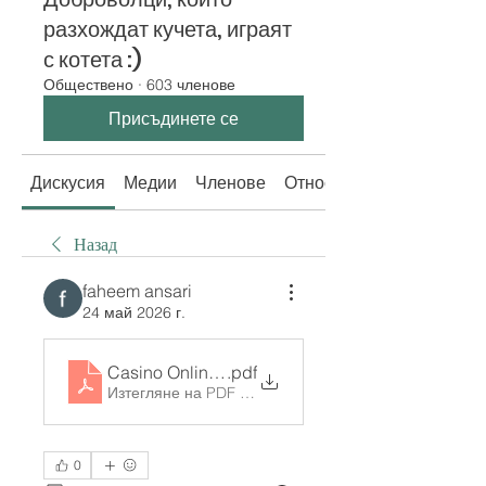
разхождат кучета, играят
с котета :)
Обществено
·
603 членове
Присъдинете се
Дискусия
Медии
Членове
Относно
Назад
faheem ansari
24 май 2026 г.
Casino Online Terpercaya_ Creating a Luxurious 
.pdf
Изтегляне на PDF • 385KB
0