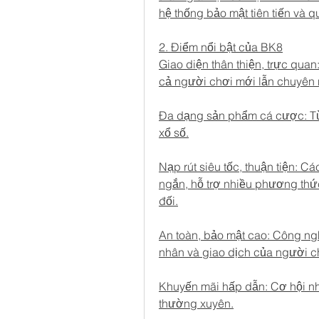
hệ thống bảo mật tiên tiến và q
2. Điểm nổi bật của BK8
Giao diện thân thiện, trực qua
cả người chơi mới lẫn chuyên 
Đa dạng sản phẩm cá cược: Từ 
xổ số.
Nạp rút siêu tốc, thuận tiện: Cá
ngắn, hỗ trợ nhiều phương thức
đối.
An toàn, bảo mật cao: Công nghệ
nhân và giao dịch của người c
Khuyến mãi hấp dẫn: Cơ hội nh
thường xuyên.