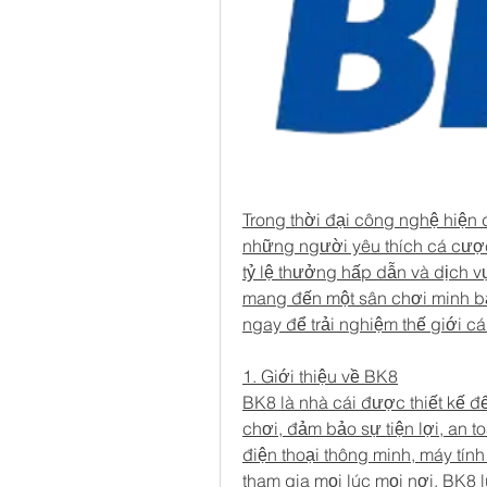
Trong thời đại công nghệ hiện 
những người yêu thích cá cược t
tỷ lệ thưởng hấp dẫn và dịch 
mang đến một sân chơi minh b
ngay để trải nghiệm thế giới c
1. Giới thiệu về BK8
BK8 là nhà cái được thiết kế để
chơi, đảm bảo sự tiện lợi, an t
điện thoại thông minh, máy tín
tham gia mọi lúc mọi nơi. BK8 l