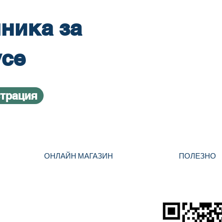
ника за
усе
страция
ОНЛАЙН МАГАЗИН
ПОЛЕЗНО