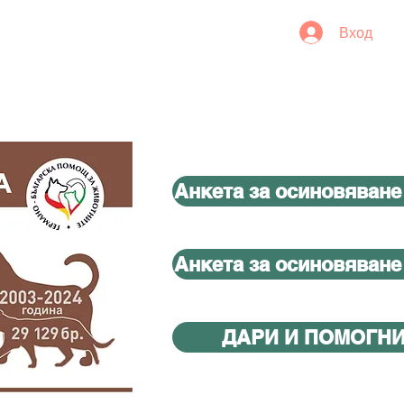
Вход
Анкета за осиновяване
Анкета за осиновяване
ДАРИ И ПОМОГН