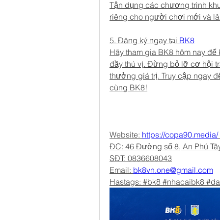
Tận dụng các chương trình khu
riêng cho người chơi mới và l
5. Đăng ký ngay tại 
BK8
Hãy tham gia BK8 hôm nay để 
đầy thú vị. Đừng bỏ lỡ cơ hội 
thưởng giá trị. Truy cập ngay đ
cùng BK8!
Website: 
https://copa90.media/
ĐC: 46 Đường số 8, An Phú Tây
SĐT: 0836608043
Email: 
bk8vn.one@gmail.com
Hastags: #bk8 #nhacaibk8 #