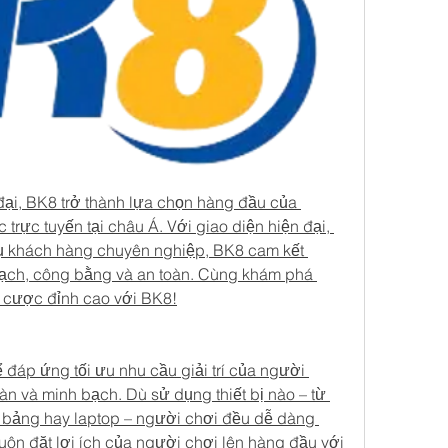
đại, BK8 trở thành lựa chọn hàng đầu của 
rực tuyến tại châu Á. Với giao diện hiện đại, 
vụ khách hàng chuyên nghiệp, BK8 cam kết 
ạch, công bằng và an toàn. Cùng khám phá 
á cược đỉnh cao với BK8!
 đáp ứng tối ưu nhu cầu giải trí của người 
oàn và minh bạch. Dù sử dụng thiết bị nào – từ 
h bảng hay laptop – người chơi đều dễ dàng 
uôn đặt lợi ích của người chơi lên hàng đầu với 