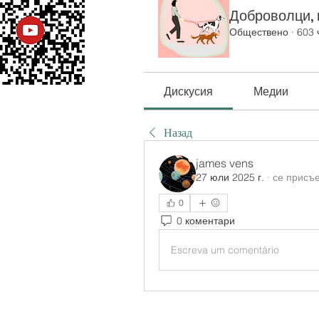
Доброволци, к
Обществено
·
603 
Дискусия
Медии
Назад
james vens
27 юли 2025 г.
·
се присъе
0
0 коментари
Escreva um comentário