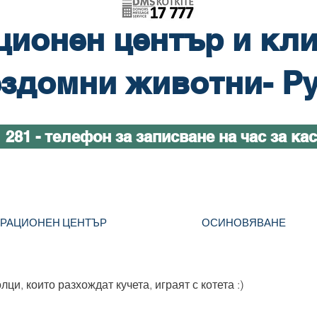
ционен център и кли
здомни животни- Р
1 281 - телефон за записване на час за ка
ТРАЦИОНЕН ЦЕНТЪР
ОСИНОВЯВАНЕ
ци, които разхождат кучета, играят с котета :)