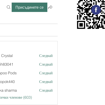
Присъдинете се
 Crystal
Следвай
ih83041
Следвай
041
opoo Pods
Следвай
xopok440
Следвай
k440
ka sharma
Следвай
ички членове (603)