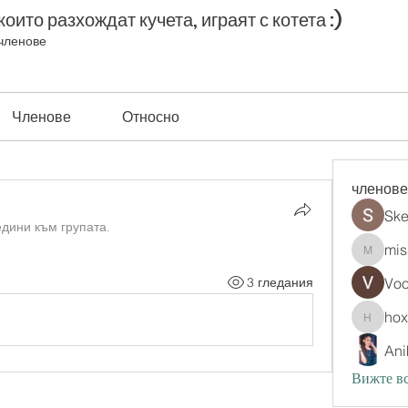
оито разхождат кучета, играят с котета :)
членове
Членове
Относно
членове
Ske
дини към групата.
mis
misih83
3 гледания
Vo
ho
hoxopo
Ani
Вижте вс