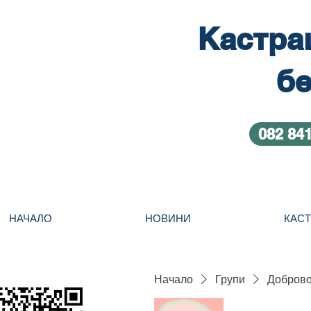
Кастра
бе
082 84
НАЧАЛО
НОВИНИ
КАС
Начало
Групи
Добровол