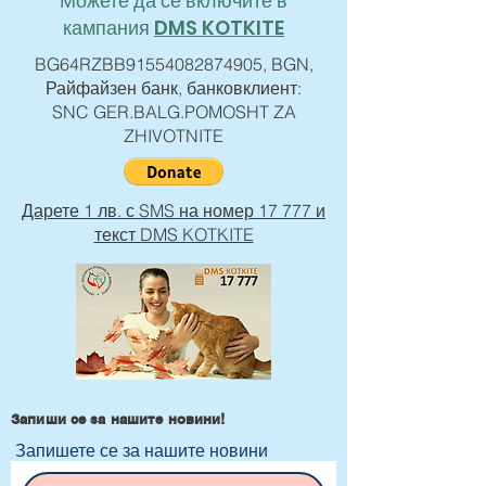
Можете да се включите в
кампания
DMS KOTKITE
BG64RZBB91554082874905, BGN,
Райфайзен банк, банковклиент:
SNC GER.BALG.POMOSHT ZA
ZHIVOTNITE
Дарете 1 лв. с SMS на номер 17 777 и
текст DMS KOTKITE
Запиши се за нашите новини!
Запишете се за нашите новини