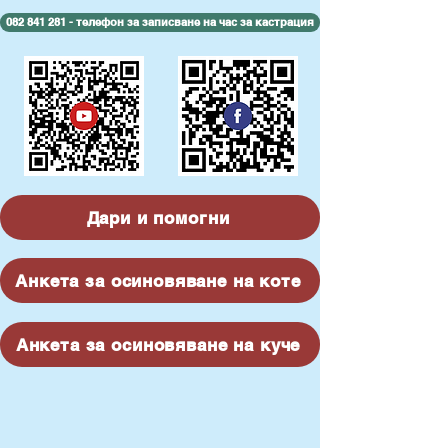
082 841 281 - телефон за записване на час за кастрация
Дари и помогни
Анкета за осиновяване на коте
Анкета за осиновяване на куче