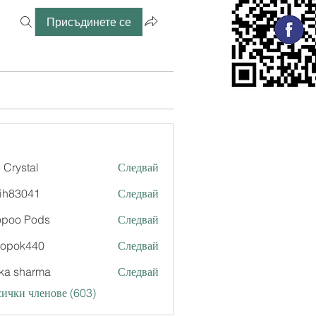
Присъдинете се
 Crystal
Следвай
ih83041
Следвай
041
opoo Pods
Следвай
xopok440
Следвай
k440
ka sharma
Следвай
ички членове (603)