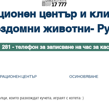
ционен център и кли
здомни животни- Р
1 281 - телефон за записване на час за ка
ТРАЦИОНЕН ЦЕНТЪР
ОСИНОВЯВАНЕ
ци, които разхождат кучета, играят с котета :)