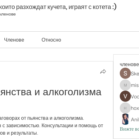
оито разхождат кучета, играят с котета :)
членове
Членове
Относно
членове
Ske
mis
янства и алкоголизма 
misih83
Vo
ho
hoxopo
говорах от пьянства и алкоголизма. 
Ani
 зависимостью. Консультации и помощь от 
Вижте вс
ов и результаты.