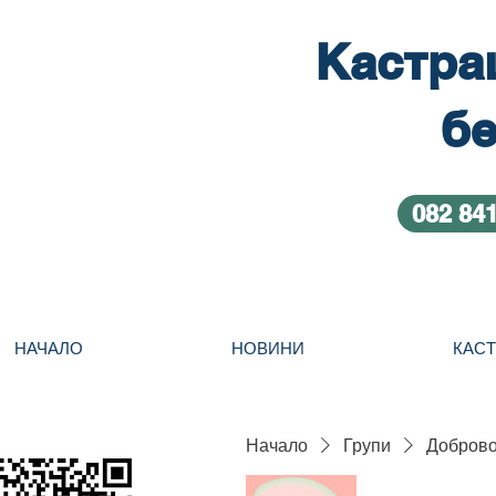
Кастра
бе
082 84
НАЧАЛО
НОВИНИ
КАС
Начало
Групи
Добровол