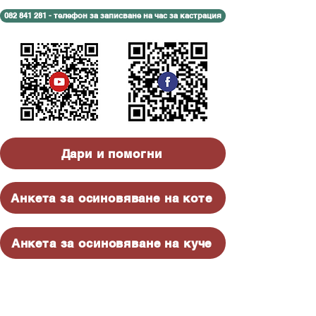
082 841 281 - телефон за записване на час за кастрация
Дари и помогни
Анкета за осиновяване на коте
Анкета за осиновяване на куче