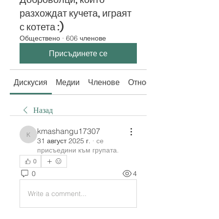
разхождат кучета, играят
с котета :)
Обществено
·
606 членове
Присъдинете се
Дискусия
Медии
Членове
Относно
Назад
kmashangu17307
kmashangu17307
31 август 2025 г.
·
се
присъедини към групата.
0
0
4
Write a comment...