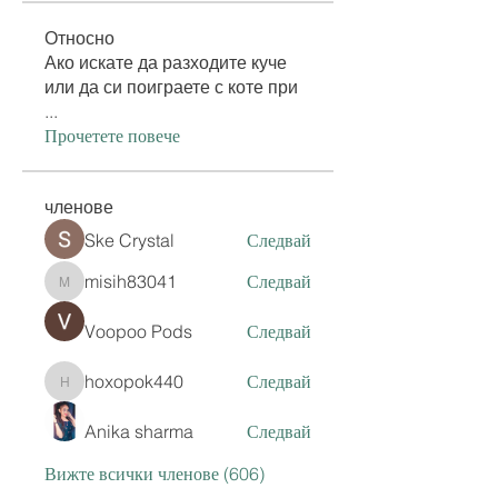
Относно
Ако искате да разходите куче
или да си поиграете с коте при
...
Прочетете повече
членове
Ske Crystal
Следвай
misih83041
Следвай
misih83041
Voopoo Pods
Следвай
hoxopok440
Следвай
hoxopok440
Anika sharma
Следвай
Вижте всички членове (606)