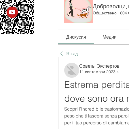
Доброволци, к
Обществено
·
604 
Дискусия
Медии
Назад
Советы Экспертов
11 септември 2023 г.
Estrema perdita
dove sono ora
Scopri l'incredibile trasformazi
peso che ti lascerà senza parole
per il tuo percorso di cambiam