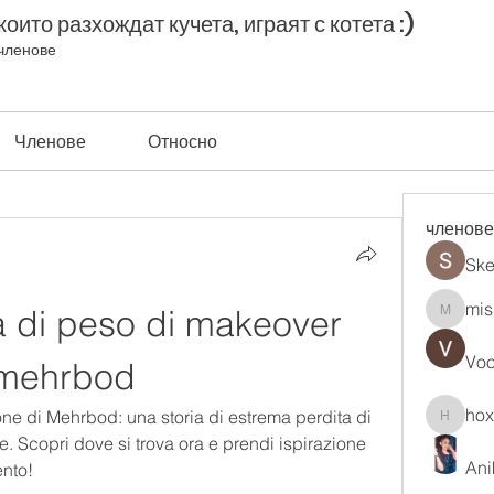
оито разхождат кучета, играят с котета :)
членове
Членове
Относно
членове
Ske
mis
 di peso di makeover 
misih83
Vo
 mehrbod
ho
one di Mehrbod: una storia di estrema perdita di 
hoxopo
. Scopri dove si trova ora e prendi ispirazione 
Ani
ento!