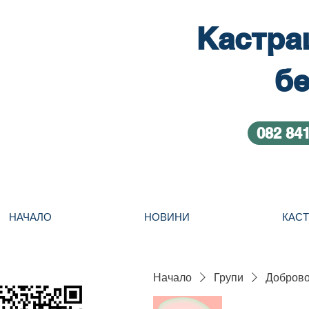
Кастра
бе
082 84
НАЧАЛО
НОВИНИ
КАС
Начало
Групи
Добровол