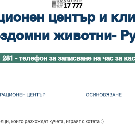
ционен център и кли
здомни животни- Р
1 281 - телефон за записване на час за ка
ТРАЦИОНЕН ЦЕНТЪР
ОСИНОВЯВАНЕ
ци, които разхождат кучета, играят с котета :)