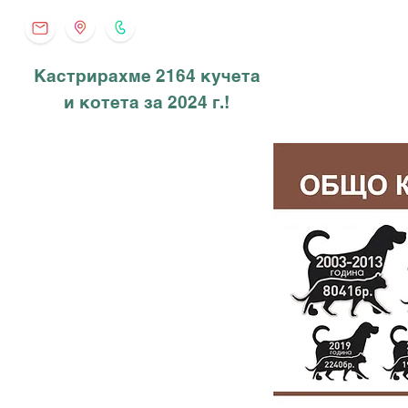
Кастрирахме 2164 кучета
и котета за 2024 г.!