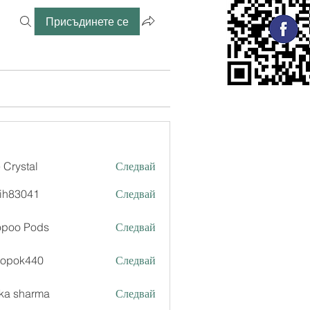
Присъдинете се
 Crystal
Следвай
ih83041
Следвай
041
opoo Pods
Следвай
xopok440
Следвай
k440
ka sharma
Следвай