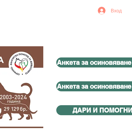
Вход
Анкета за осиновяване
Анкета за осиновяване
ДАРИ И ПОМОГН