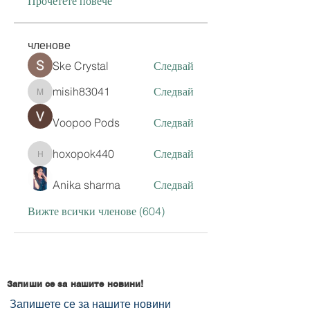
Прочетете повече
членове
Ske Crystal
Следвай
misih83041
Следвай
misih83041
Voopoo Pods
Следвай
hoxopok440
Следвай
hoxopok440
Anika sharma
Следвай
Вижте всички членове (604)
Запиши се за нашите новини!
Запишете се за нашите новини