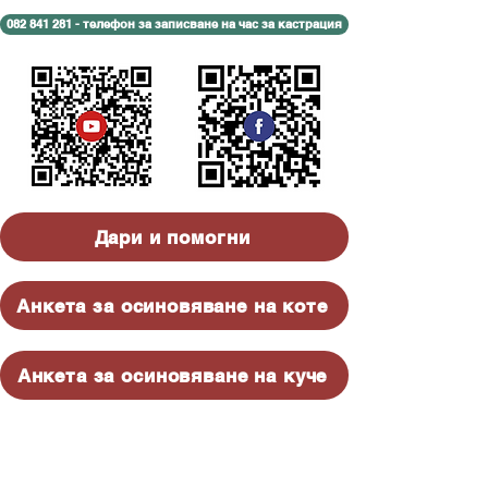
082 841 281 - телефон за записване на час за кастрация
Дари и помогни
Анкета за осиновяване на коте
Анкета за осиновяване на куче