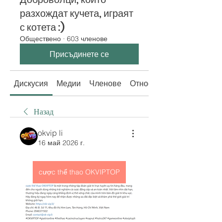
разхождат кучета, играят
с котета :)
Обществено
·
603 членове
Присъдинете се
Дискусия
Медии
Членове
Относно
Назад
okvip li
16 май 2026 г.
cược thể thao OKVIPTOP