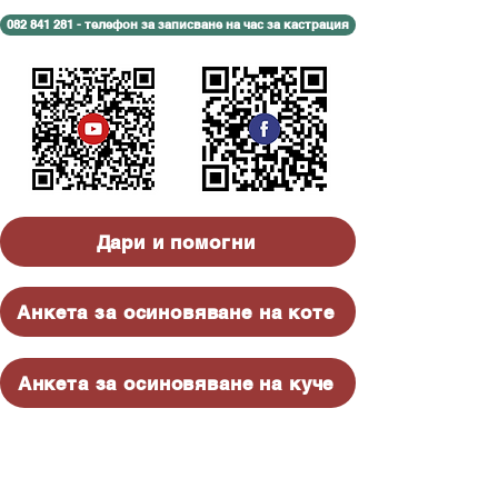
082 841 281 - телефон за записване на час за кастрация
Дари и помогни
Анкета за осиновяване на коте
Анкета за осиновяване на куче