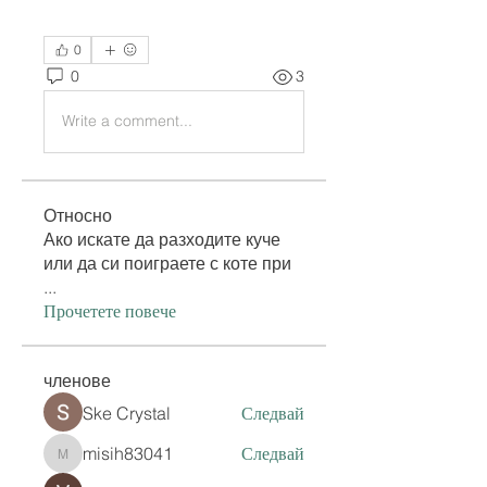
0
0
3
Write a comment...
Относно
Ако искате да разходите куче
или да си поиграете с коте при
...
Прочетете повече
членове
Ske Crystal
Следвай
misih83041
Следвай
misih83041