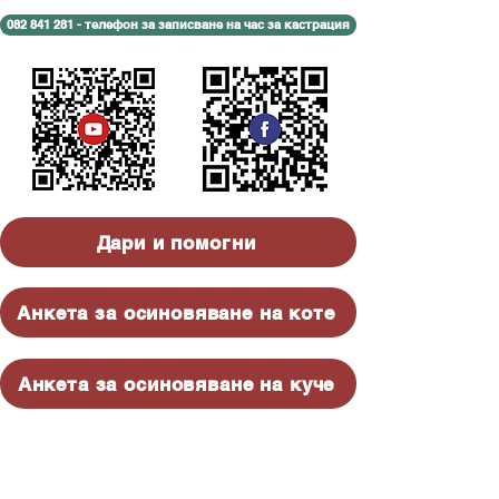
082 841 281 - телефон за записване на час за кастрация
Дари и помогни
Анкета за осиновяване на коте
Анкета за осиновяване на куче