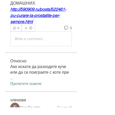
ДОМАШНИХ:
http://590909.ru/posts/522461-
pu-curare-la-prostatite-per-
sempre.html
0
0
Write a comment...
Относно
Ако искате да разходите куче
или да си поиграете с коте при
...
Прочетете повече
членове
Ske Crystal
Следвай