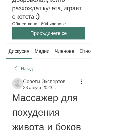
разхождат кучета, играят
с котета :)
Обществено
·
604 членове
Присъдинете се
Дискусия
Медии
Членове
Относно
Назад
Советы Экспертов
28 август 2023 г.
Массажер для 
похудения 
живота и боков 