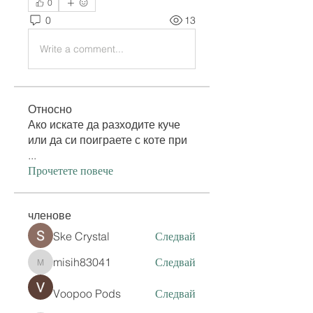
0
0
13
Write a comment...
Относно
Ако искате да разходите куче
или да си поиграете с коте при
...
Прочетете повече
членове
Ske Crystal
Следвай
misih83041
Следвай
misih83041
Voopoo Pods
Следвай