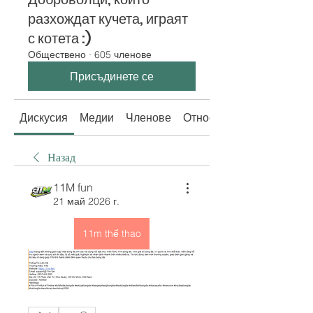
разхождат кучета, играят
с котета :)
Обществено
·
605 членове
Присъдинете се
Дискусия
Медии
Членове
Относно
Назад
11M fun
21 май 2026 г.
11m thể thao