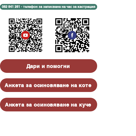
082 841 281 - телефон за записване на час за кастрация
Дари и помогни
Анкета за осиновяване на коте
Анкета за осиновяване на куче