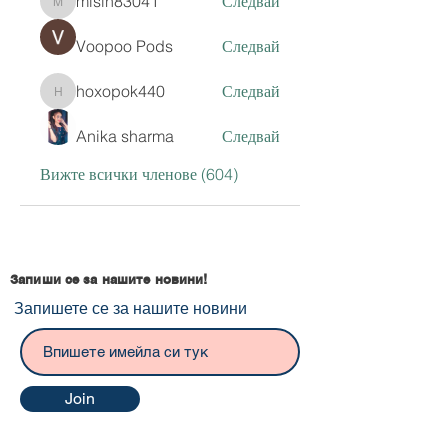
misih83041
Следвай
misih83041
Voopoo Pods
Следвай
hoxopok440
Следвай
hoxopok440
Anika sharma
Следвай
Вижте всички членове (604)
Запиши се за нашите новини!
Запишете се за нашите новини
Join