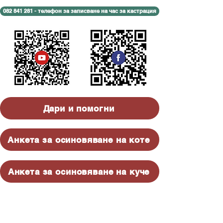
082 841 281 - телефон за записване на час за кастрация
Дари и помогни
Анкета за осиновяване на коте
Анкета за осиновяване на куче