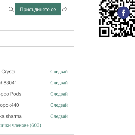
Присъдинете се
 Crystal
Следвай
ih83041
Следвай
041
opoo Pods
Следвай
xopok440
Следвай
k440
ka sharma
Следвай
ички членове (603)