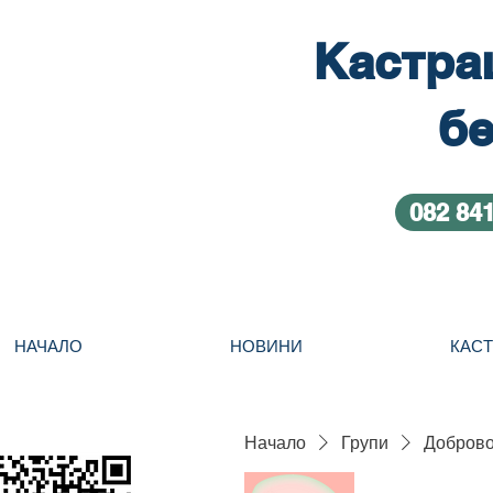
Кастра
бе
082 84
НАЧАЛО
НОВИНИ
КАС
Начало
Групи
Добровол