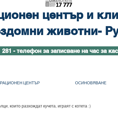
ционен център и кли
здомни животни- Р
1 281 - телефон за записване на час за ка
ТРАЦИОНЕН ЦЕНТЪР
ОСИНОВЯВАНЕ
ци, които разхождат кучета, играят с котета :)