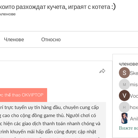
оито разхождат кучета, играят с котета :)
членове
Членове
Относно
членове
Ske
mis
misih83
c thể thao OKVIPTOP
Vo
ho
hoxopo
Ani
Вижте вс