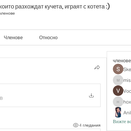
оито разхождат кучета, играят с котета :)
членове
Членове
Относно
членове
Ske
mis
misih83
Vo
KB
ho
hoxopo
Ani
Вижте вс
4 гледания