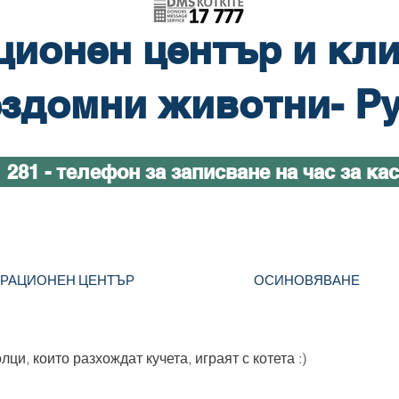
ционен център и кли
здомни животни- Р
1 281 - телефон за записване на час за ка
ТРАЦИОНЕН ЦЕНТЪР
ОСИНОВЯВАНЕ
ци, които разхождат кучета, играят с котета :)