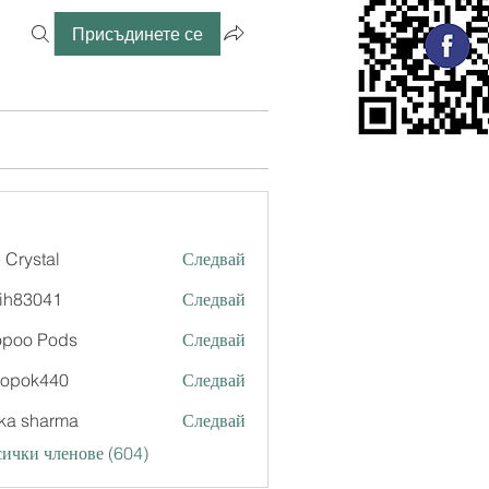
Присъдинете се
 Crystal
Следвай
ih83041
Следвай
041
opoo Pods
Следвай
xopok440
Следвай
k440
ka sharma
Следвай
ички членове (604)