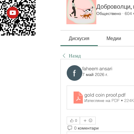
Доброволци, к
Обществено
·
604 
Дискусия
Медии
Назад
faheem ansari
7 май 2026 г.
gold coin proof
.pdf
Изтегляне на PDF • 224
0
0 коментари