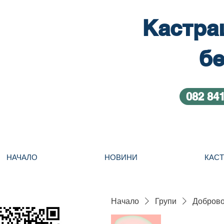
Кастра
бе
082 84
НАЧАЛО
НОВИНИ
КАС
Начало
Групи
Добровол