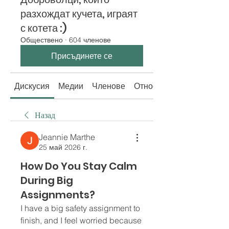
разхождат кучета, играят
с котета :)
Обществено
·
604 членове
Присъдинете се
Дискусия
Медии
Членове
Относно
Назад
Jeannie Marthe
25 май 2026 г.
How Do You Stay Calm
During Big
Assignments?
I have a big safety assignment to 
finish, and I feel worried because 