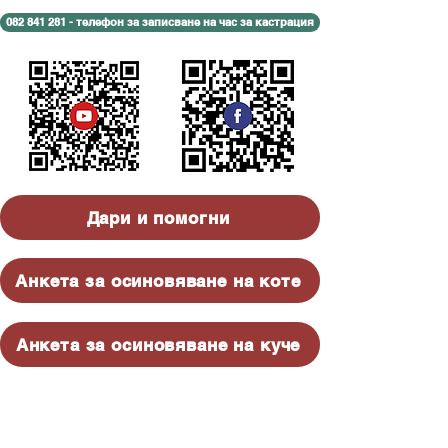
082 841 281 - телефон за записване на час за кастрация
Дари и помогни
Анкета за осиновяване на коте
Анкета за осиновяване на куче