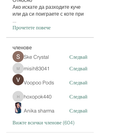
Ако искате да разходите куче
или да си поиграете с коте при
...
Прочетете повече
членове
Ske Crystal
Следвай
misih83041
Следвай
misih83041
Voopoo Pods
Следвай
hoxopok440
Следвай
hoxopok440
Anika sharma
Следвай
Вижте всички членове (604)