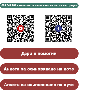
082 841 281 - телефон за записване на час за кастрация
Дари и помогни
Анкета за осиновяване на коте
Анкета за осиновяване на куче