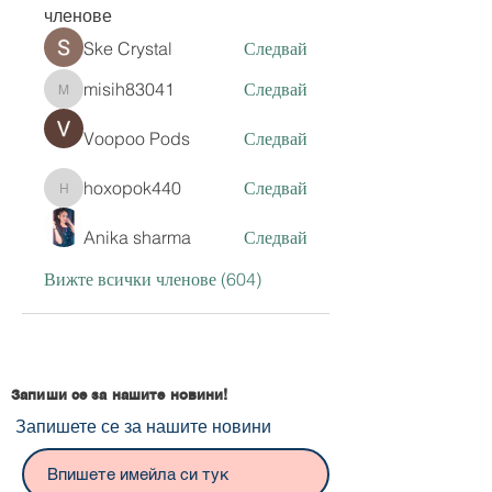
членове
Ske Crystal
Следвай
misih83041
Следвай
misih83041
Voopoo Pods
Следвай
hoxopok440
Следвай
hoxopok440
Anika sharma
Следвай
Вижте всички членове (604)
Запиши се за нашите новини!
Запишете се за нашите новини