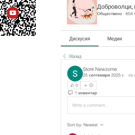
Доброволци, к
Обществено
·
604 
Дискусия
Медии
Назад
Store Newzome
25 септември 2025 г.
·
се 
0
1 коментар
Write a comment...
Sort by:
Newest