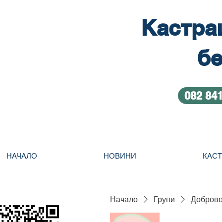
Кастра
бе
082 84
НАЧАЛО
НОВИНИ
КАС
Начало
Групи
Добровол