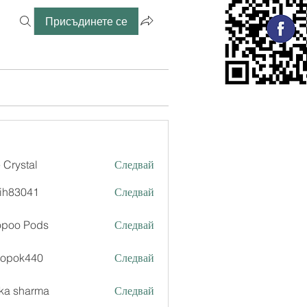
Присъдинете се
 Crystal
Следвай
ih83041
Следвай
041
opoo Pods
Следвай
xopok440
Следвай
k440
ka sharma
Следвай