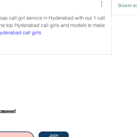
Вижте вс
eap call girl service in Hyderabad with our 1 call 
he top Hyderabad call girls and models to make 
yderabad call girls
ни
овини!
Join