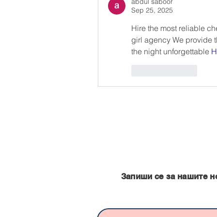
abdul saboor
Sep 25, 2025
Hire the most reliable ch
girl agency We provide t
the night unforgettable 
H
Like
Reply
Запишете се за нашите нови
Запиши се за нашите н