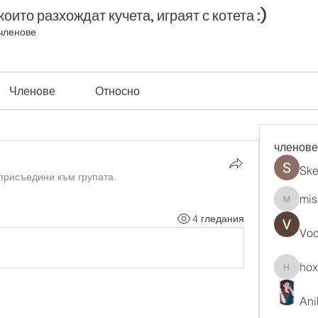
оито разхождат кучета, играят с котета :)
членове
Членове
Относно
членове
Ske
присъедини към групата.
mis
misih83
4 гледания
Vo
ho
hoxopo
Ani