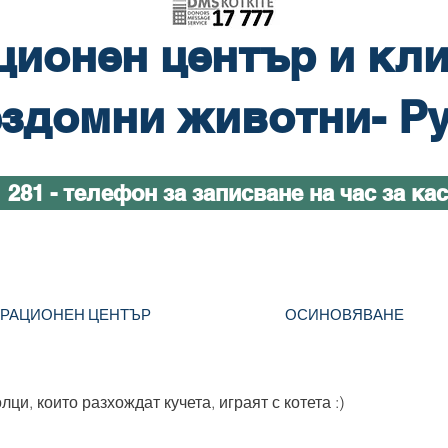
ционен център и кли
здомни животни- Р
1 281 - телефон за записване на час за ка
ТРАЦИОНЕН ЦЕНТЪР
ОСИНОВЯВАНЕ
ци, които разхождат кучета, играят с котета :)