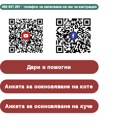
082 841 281 - телефон за записване на час за кастрация
Дари и помогни
Анкета за осиновяване на коте
Анкета за осиновяване на куче