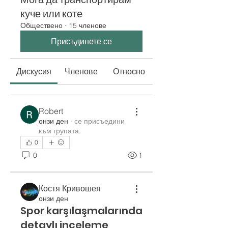
куче или коте
Обществено
·
15 членове
Присъдинете се
Дискусия
Членове
Относно
Robert
онзи ден
·
се присъедини
към групата.
0
0
1
Костя Кривошея
онзи ден
Spor karşılaşmalarında
detaylı inceleme