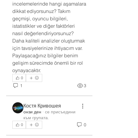
incelemelerinde hangi aşamalara 
dikkat ediyorsunuz? Takım 
geçmişi, oyuncu bilgileri, 
istatistikler ve diğer faktörleri 
nasıl değerlendiriyorsunuz? 
Daha kaliteli analizler oluşturmak 
için tavsiyelerinize ihtiyacım var. 
Paylaşacağınız bilgiler benim 
gelişim sürecimde önemli bir rol 
oynayacaktır.
0
1
3
Относно
Костя Кривошея
Ако можете да транспортирате
онзи ден
·
се присъедини
куче или коте, и искате да стан
...
към групата.
Прочетете повече
0
0