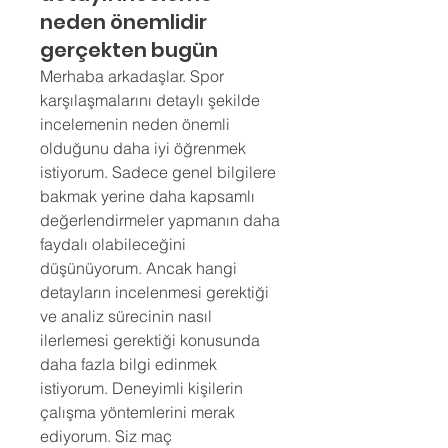
neden önemlidir
gerçekten bugün
Merhaba arkadaşlar. Spor 
karşılaşmalarını detaylı şekilde 
incelemenin neden önemli 
olduğunu daha iyi öğrenmek 
istiyorum. Sadece genel bilgilere 
bakmak yerine daha kapsamlı 
değerlendirmeler yapmanın daha 
faydalı olabileceğini 
düşünüyorum. Ancak hangi 
detayların incelenmesi gerektiği 
ve analiz sürecinin nasıl 
ilerlemesi gerektiği konusunda 
daha fazla bilgi edinmek 
istiyorum. Deneyimli kişilerin 
çalışma yöntemlerini merak 
ediyorum. Siz maç 