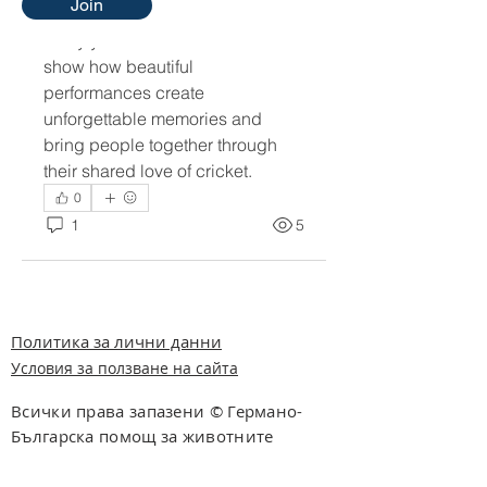
Join
remain popular among fans for 
many years. This content will 
show how beautiful 
performances create 
unforgettable memories and 
bring people together through 
their shared love of cricket.
0
1
5
Политика за лични данни
Условия за ползване на сайта
Всички права запазени © Германо-
Българска помощ за животните