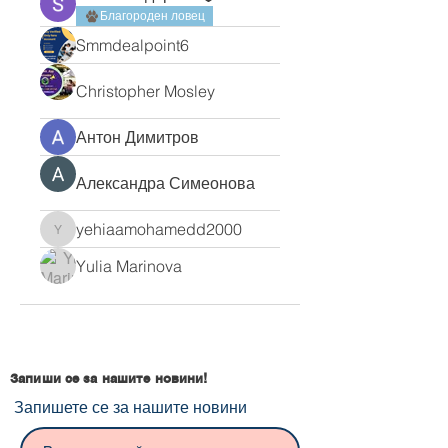
Благороден ловец
Smmdealpoint6
Christopher Mosley
Антон Димитров
Александра Симеонова
yehiaamohamedd2000
yehiaamohamedd2000
Yulia Marinova
Запиши се за нашите новини!
Запишете се за нашите новини