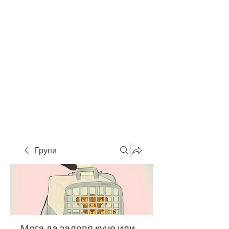
Групи
Мога да заловя куче или