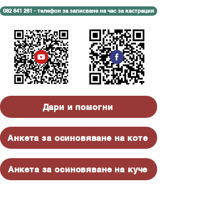
082 841 281 - телефон за записване на час за кастрация
Дари и помогни
Анкета за осиновяване на коте
Анкета за осиновяване на куче