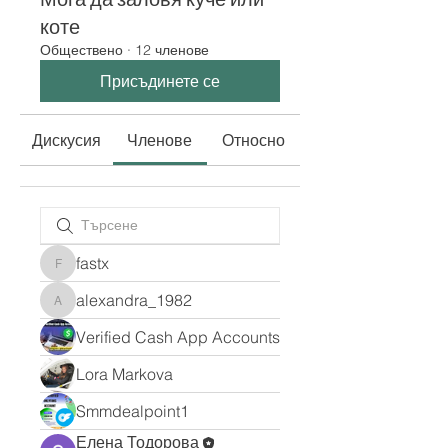
коте
Обществено
·
12 членове
Присъдинете се
Дискусия
Членове
Относно
fastx
fastx
alexandra_1982
alexandra_1982
Verified Cash App Accounts
Lora Markova
Smmdealpoint1
Елена Тодорова