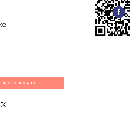
же
ави в кошницата