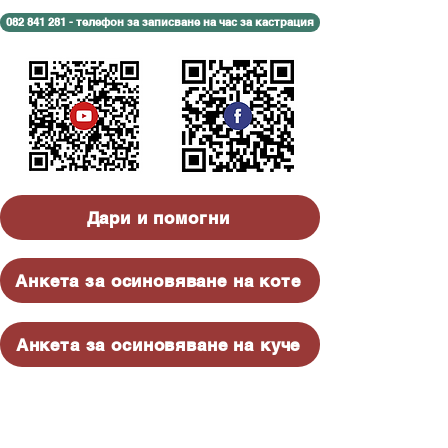
082 841 281 - телефон за записване на час за кастрация
Дари и помогни
Анкета за осиновяване на коте
Анкета за осиновяване на куче