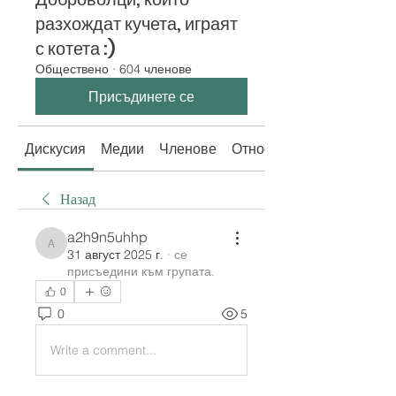
разхождат кучета, играят
с котета :)
Обществено
·
604 членове
Присъдинете се
Дискусия
Медии
Членове
Относно
Назад
a2h9n5uhhp
a2h9n5uhhp
31 август 2025 г.
·
се
присъедини към групата.
0
0
5
Write a comment...