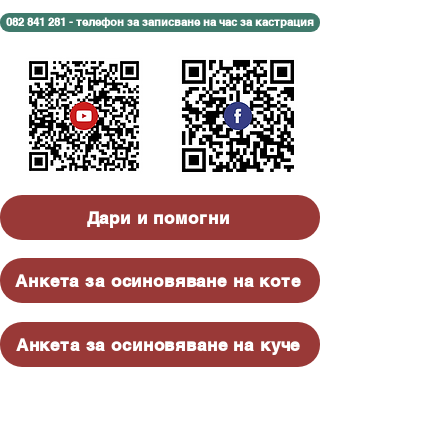
082 841 281 - телефон за записване на час за кастрация
Дари и помогни
Анкета за осиновяване на коте
Анкета за осиновяване на куче