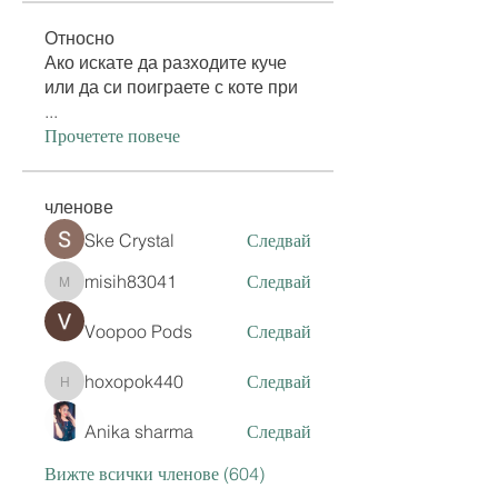
Относно
Ако искате да разходите куче
или да си поиграете с коте при
...
Прочетете повече
членове
Ske Crystal
Следвай
misih83041
Следвай
misih83041
Voopoo Pods
Следвай
hoxopok440
Следвай
hoxopok440
Anika sharma
Следвай
Вижте всички членове (604)