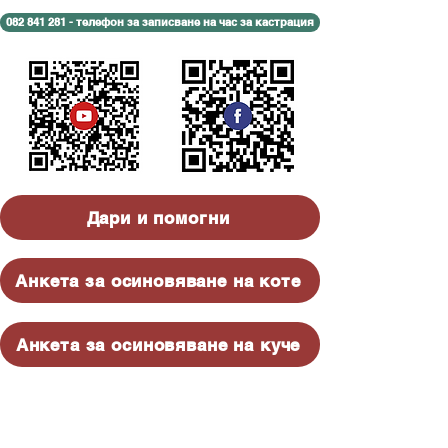
082 841 281 - телефон за записване на час за кастрация
Дари и помогни
Анкета за осиновяване на коте
Анкета за осиновяване на куче