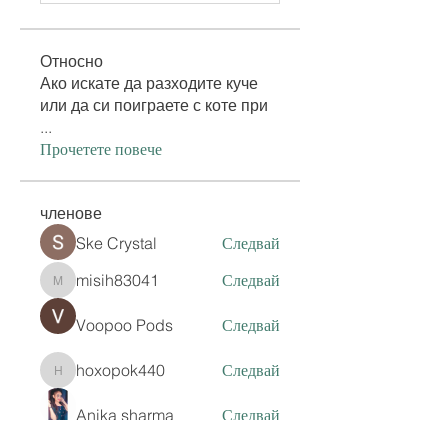
Относно
Ако искате да разходите куче
или да си поиграете с коте при
...
Прочетете повече
членове
Ske Crystal
Следвай
misih83041
Следвай
misih83041
Voopoo Pods
Следвай
hoxopok440
Следвай
hoxopok440
Anika sharma
Следвай