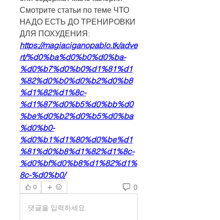
Смотрите статьи по теме ЧТО 
НАДО ЕСТЬ ДО ТРЕНИРОВКИ 
ДЛЯ ПОХУДЕНИЯ:
https://magiaciganopablo.tk/adve
rt/%d0%ba%d0%b0%d0%ba-
%d0%b7%d0%b0%d1%81%d1
%82%d0%b0%d0%b2%d0%b8
%d1%82%d1%8c-
%d1%87%d0%b5%d0%bb%d0
%be%d0%b2%d0%b5%d0%ba
%d0%b0-
%d0%b1%d1%80%d0%be%d1
%81%d0%b8%d1%82%d1%8c-
%d0%bf%d0%b8%d1%82%d1%
8c-%d0%b0/
0
0
댓글을 입력하세요.