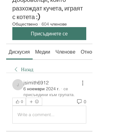
разхождат кучета, играят
с котета :)
Обществено
·
604 членове
Присъдинете се
Дискусия
Медии
Членове
Относно
Назад
jsimith6912
jsimith6912
6 ноември 2024 г.
·
се
присъедини към групата.
0
0
Write a comment...