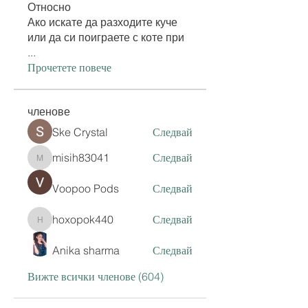
Относно
Ако искате да разходите куче
или да си поиграете с коте при
...
Прочетете повече
членове
Ske Crystal
Следвай
misih83041
Следвай
misih83041
Voopoo Pods
Следвай
hoxopok440
Следвай
hoxopok440
Anika sharma
Следвай
Вижте всички членове (604)