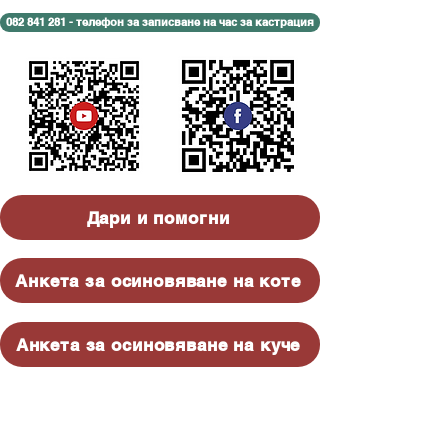
082 841 281 - телефон за записване на час за кастрация
Дари и помогни
Анкета за осиновяване на коте
Анкета за осиновяване на куче