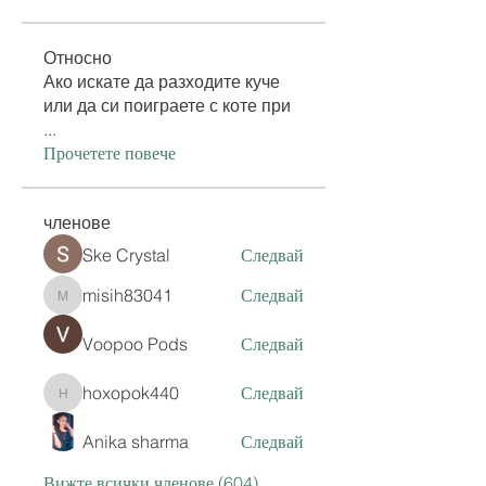
Относно
Ако искате да разходите куче
или да си поиграете с коте при
...
Прочетете повече
членове
Ske Crystal
Следвай
misih83041
Следвай
misih83041
Voopoo Pods
Следвай
hoxopok440
Следвай
hoxopok440
Anika sharma
Следвай
Вижте всички членове (604)