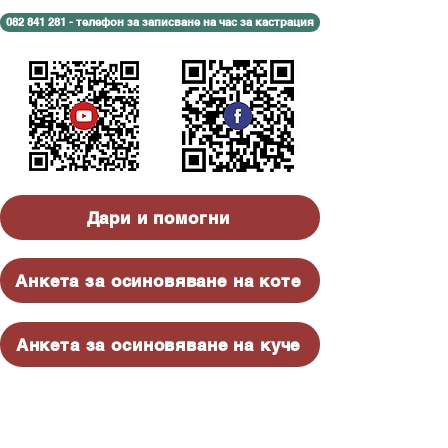
082 841 281 - телефон за записване на час за кастрация
Дари и помогни
Анкета за осиновяване на коте
Анкета за осиновяване на куче