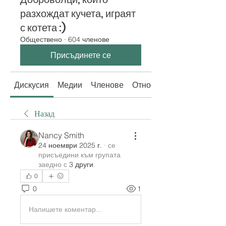
разхождат кучета, играят
с котета :)
Обществено
·
604 членове
Присъдинете се
Дискусия
Медии
Членове
Относно
Назад
Nancy Smith
24 ноември 2025 г.
·
се
присъедини към групата
заедно с
3 други
.
0
0
1
Напишете коментар...