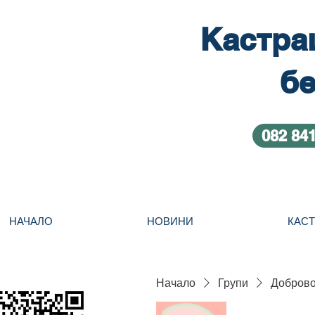
Кастра
бе
082 84
НАЧАЛО
НОВИНИ
КАС
Начало
Групи
Добровол