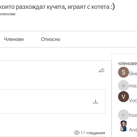
оито разхождат кучета, играят с котета :)
членове
Членове
Относно
членове
Ske
mis
misih83
Vo
B
ho
hoxopo
Ani
11 гледания