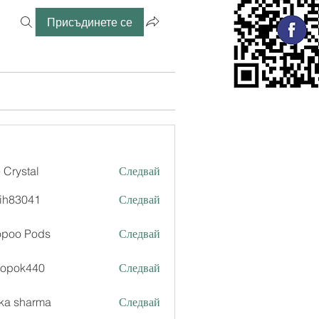
Присъдинете се
 Crystal
Следвай
ih83041
Следвай
041
opoo Pods
Следвай
xopok440
Следвай
k440
ka sharma
Следвай