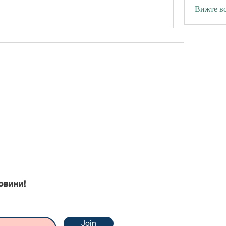
Вижте вс
ни
овини!
Join