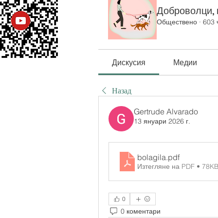
Доброволци, к
Обществено
·
603 
Дискусия
Медии
Назад
Gertrude Alvarado
13 януари 2026 г.
bolagila
.pdf
Изтегляне на PDF • 78K
0
0 коментари