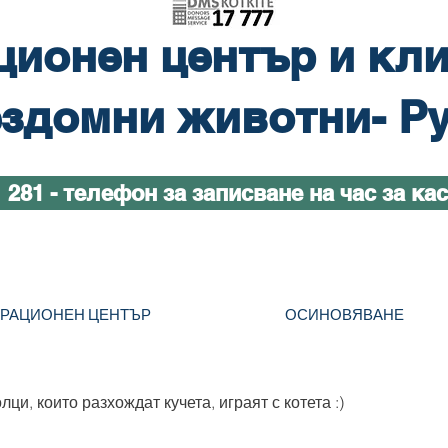
ционен център и кли
здомни животни- Р
1 281 - телефон за записване на час за ка
ТРАЦИОНЕН ЦЕНТЪР
ОСИНОВЯВАНЕ
ци, които разхождат кучета, играят с котета :)