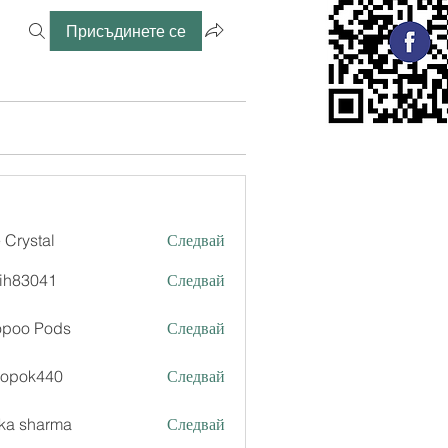
Присъдинете се
 Crystal
Следвай
ih83041
Следвай
041
opoo Pods
Следвай
xopok440
Следвай
k440
ka sharma
Следвай