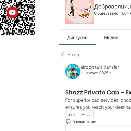
Доброволци, к
Обществено
·
604 
Дискусия
Медии
Назад
airport taxi transfer
11 август 2025 г.
Shazz Private Cab – E
For superior cab services, cho
ensures you reach your destina
0
0 коментари