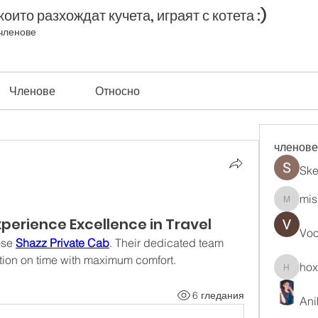
оито разхождат кучета, играят с котета :)
членове
Членове
Относно
членове
Ske
mis
misih83
xperience Excellence in Travel
Vo
ose 
Shazz Private Cab
. Their dedicated team 
tion on time with maximum comfort.
ho
hoxopo
6 гледания
Ani