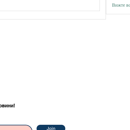
Вижте вс
ни
овини!
Join