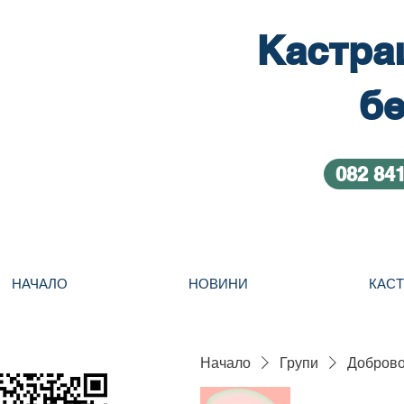
Кастра
бе
082 84
НАЧАЛО
НОВИНИ
КАС
Начало
Групи
Добровол