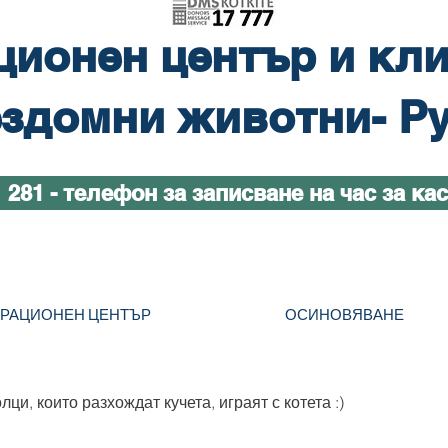
ционен център и кли
здомни животни- Р
1 281 - телефон за записване на час за ка
ТРАЦИОНЕН ЦЕНТЪР
ОСИНОВЯВАНЕ
ци, които разхождат кучета, играят с котета :)