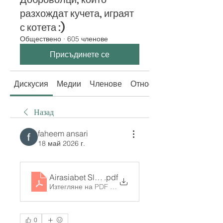
разхождат кучета, играят
с котета :)
Обществено
·
605 членове
Присъдинете се
Дискусия
Медии
Членове
Относно
Назад
faheem ansari
18 май 2026 г.
Airasiabet Slot and Modern Betting Insights_ A 
.pdf
Изтегляне на PDF • 364KB
0