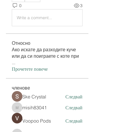
0
3
Write a comment...
Относно
Ако искате да разходите куче
или да си поиграете с коте при
...
Прочетете повече
членове
Ske Crystal
Следвай
misih83041
Следвай
misih83041
Voopoo Pods
Следвай