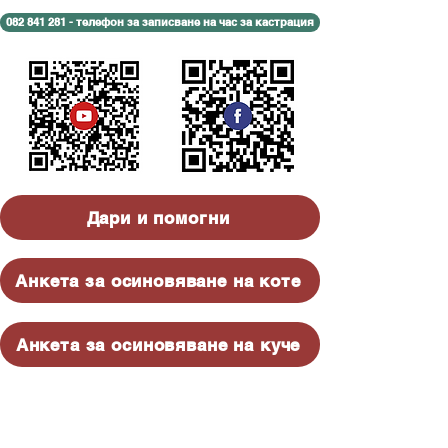
082 841 281 - телефон за записване на час за кастрация
Дари и помогни
Анкета за осиновяване на коте
Анкета за осиновяване на куче