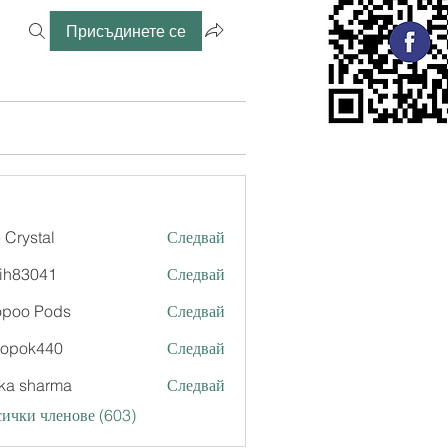
Присъдинете се
 Crystal
Следвай
ih83041
Следвай
041
opoo Pods
Следвай
xopok440
Следвай
k440
ka sharma
Следвай
ички членове (603)