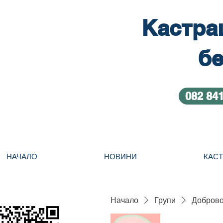
Кастра
бе
082 84
НАЧАЛО
НОВИНИ
КАС
Начало
Групи
Добровол