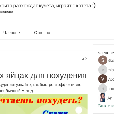
оито разхождат кучета, играят с котета :)
членове
Членове
Относно
членове
Ske
mis
х яйцах для похудения
misih83
Vo
удения: узнайте, как быстро и эффективно 
ho
 необычный метод.
hoxopo
Ani
Вижте вс