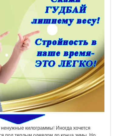
е ненужные килограммы! Иногда хочется 
ся под теплым одеялом до конца зимы. Но 