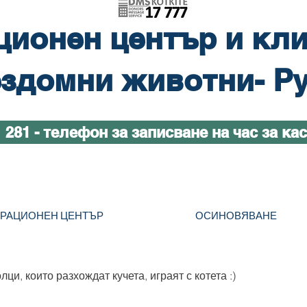
ционен център и кли
здомни животни- Р
1 281 - телефон за записване на час за ка
ТРАЦИОНЕН ЦЕНТЪР
ОСИНОВЯВАНЕ
ци, които разхождат кучета, играят с котета :)