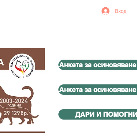
Вход
Анкета за осиновяване
Анкета за осиновяване
ДАРИ И ПОМОГН