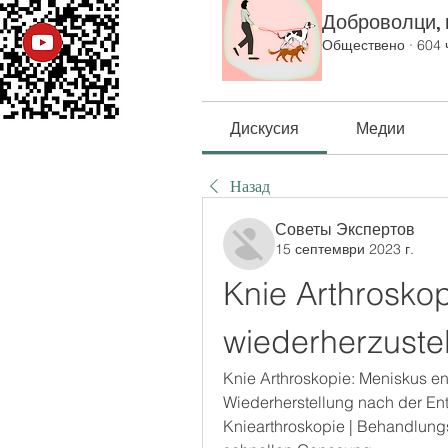
Доброволци, к
Обществено
·
604 
Дискусия
Медии
Назад
Советы Экспертов
15 септември 2023 г.
Knie Arthroskop
wiederherzuste
Knie Arthroskopie: Meniskus entf
Wiederherstellung nach der Ent
Kniearthroskopie | Behandlungs