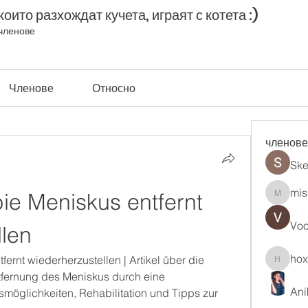
оито разхождат кучета, играят с котета :)
членове
Членове
Относно
членове
Ske
mis
ie Meniskus entfernt 
misih83
Vo
llen
ho
ernt wiederherzustellen | Artikel über die 
hoxopo
fernung des Meniskus durch eine 
Ani
möglichkeiten, Rehabilitation und Tipps zur 