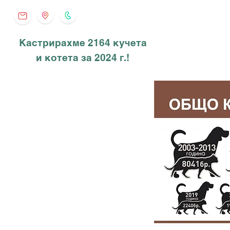
Кастрирахме 2164 кучета
и котета за 2024 г.!