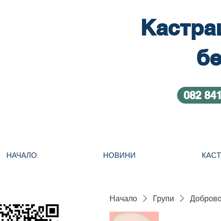
Кастра
бе
082 84
НАЧАЛО
НОВИНИ
КАС
Начало
Групи
Добровол