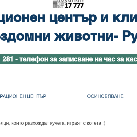
ционен център и кли
здомни животни- Р
1 281 - телефон за записване на час за ка
ТРАЦИОНЕН ЦЕНТЪР
ОСИНОВЯВАНЕ
ци, които разхождат кучета, играят с котета :)