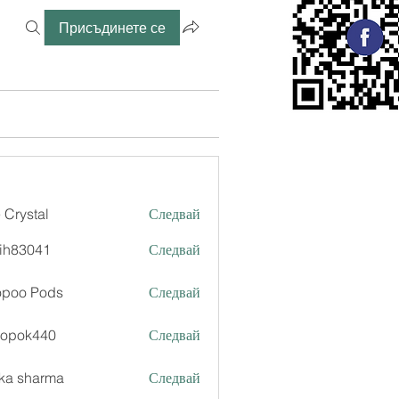
Присъдинете се
 Crystal
Следвай
ih83041
Следвай
041
opoo Pods
Следвай
xopok440
Следвай
k440
ka sharma
Следвай