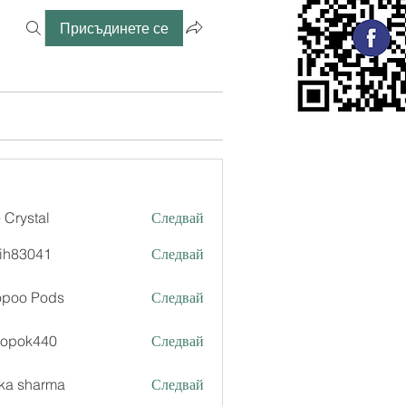
Присъдинете се
 Crystal
Следвай
ih83041
Следвай
041
l
opoo Pods
Следвай
xopok440
Следвай
k440
ka sharma
Следвай