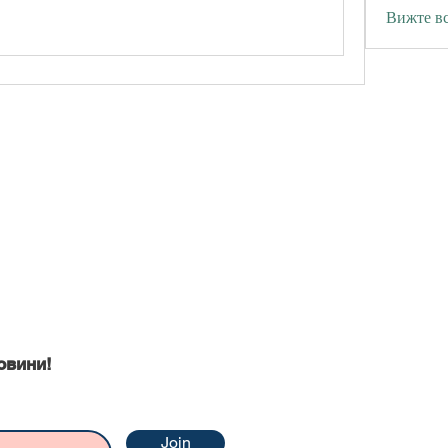
Вижте вс
ни
овини!
Join