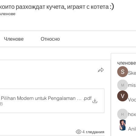
оито разхождат кучета, играят с котета :)
членове
Членове
Относно
членове
Ske
mis
misih83
 Pilihan Modern untuk Pengalaman Digital yang Lebih Fleksibe
.pdf
Vo
KB
ho
hoxopo
Ani
4 гледания