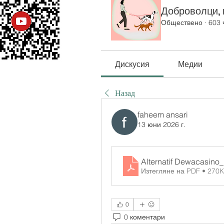
Доброволци, к
Обществено
·
603 
Дискусия
Медии
Назад
faheem ansari
13 юни 2026 г.
Alternatif Dewacasino_
Изтегляне на PDF • 270
0
0 коментари