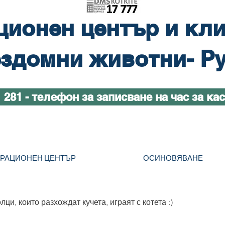
ционен център и кли
здомни животни- Р
1 281 - телефон за записване на час за ка
ТРАЦИОНЕН ЦЕНТЪР
ОСИНОВЯВАНЕ
ци, които разхождат кучета, играят с котета :)