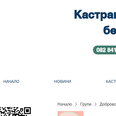
Кастра
бе
082 84
НАЧАЛО
НОВИНИ
КАС
Начало
Групи
Добровол