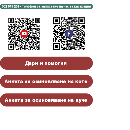
082 841 281 - телефон за записване на час за кастрация
Дари и помогни
Анкета за осиновяване на коте
Анкета за осиновяване на куче