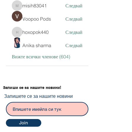
misih83041
Следвай
misih83041
Voopoo Pods
Следвай
hoxopok440
Следвай
hoxopok440
Anika sharma
Следвай
Вижте всички членове (604)
Запиши се за нашите новини!
Запишете се за нашите новини
Join