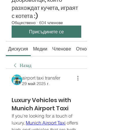
разхождат кучета, играят
с котета :)
Обществено
·
604 членове
Присъдинете се
Дискусия
Медии
Членове
Относно
Назад
airport taxi transfer
29 май 2025 г.
Luxury Vehicles with
Munich Airport Taxi
If you're looking for a touch of 
luxury, 
Munich Airport Taxi
 offers 
high-end vehicles that are both 