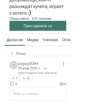
разхождат кучета, играят
с котета :)
Обществено
·
604 членове
Присъдинете се
Дискусия
Медии
Членове
Относно
Назад
yogagi8394
yogagi8394
29 юли 2025 г.
·
се
присъедини към групата.
0
0
6
Write a comment...