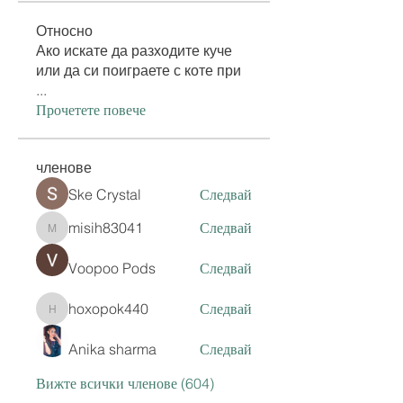
Относно
Ако искате да разходите куче
или да си поиграете с коте при
...
Прочетете повече
членове
Ske Crystal
Следвай
misih83041
Следвай
misih83041
Voopoo Pods
Следвай
hoxopok440
Следвай
hoxopok440
Anika sharma
Следвай
Вижте всички членове (604)