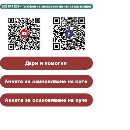
082 841 281 - телефон за записване на час за кастрация
Дари и помогни
Анкета за осиновяване на коте
Анкета за осиновяване на куче