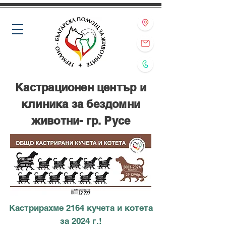
Кастрационен център и
клиника за бездомни
животни- гр. Русе
Кастрирахме 2164 кучета и котета
за 2024 г.!