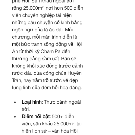
phố Hội. Sân khấu ngoài trời 
rộng 25.000m², nơi hơn 500 diễn 
viên chuyên nghiệp tái hiện 
những câu chuyện cổ kính bằng 
ngôn ngữ của tà áo dài. Mỗi 
chương, mỗi màn trình diễn là 
một bức tranh sống động về Hội 
An từ thời kỳ Chăm Pa đến 
thương cảng sầm uất. Bạn sẽ 
không khỏi xúc động trước cảnh 
rước dâu của công chúa Huyền 
Trân, hay trầm trồ trước vẻ đẹp 
lung linh của đêm hội hoa đăng.
Loại hình:
 Thực cảnh ngoài 
trời.
Điểm nổi bật:
 500+ diễn 
viên, sân khấu 25.000m², tái 
hiện lịch sử – văn hóa Hội 