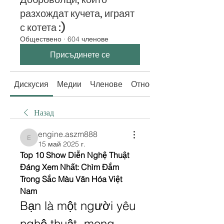
разхождат кучета, играят
с котета :)
Обществено
·
604 членове
Присъдинете се
Дискусия
Медии
Членове
Относно
Назад
engine.aszm888
engine.aszm888
15 май 2025 г.
Top 10 Show Diễn Nghệ Thuật 
Đáng Xem Nhất: Chìm Đắm 
Trong Sắc Màu Văn Hóa Việt 
Nam
Bạn là một người yêu 
nghệ thuật, mong 