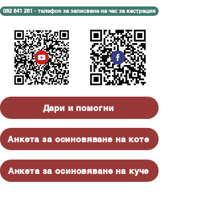
082 841 281 - телефон за записване на час за кастрация
Дари и помогни
Анкета за осиновяване на коте
Анкета за осиновяване на куче