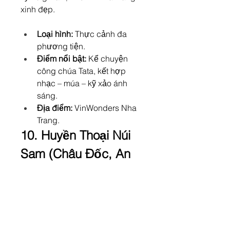
xinh đẹp.
Loại hình:
 Thực cảnh đa 
phương tiện.
Điểm nổi bật:
 Kể chuyện 
công chúa Tata, kết hợp 
nhạc – múa – kỹ xảo ánh 
sáng.
Địa điểm:
 VinWonders Nha 
Trang.
10. Huyền Thoại Núi 
Sam (Châu Đốc, An 
Giang): Khám Phá 
Văn Hóa Miền Tây 
Sông Nước
"Huyền Thoại Núi Sam" là một 