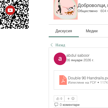
Доброволци, к
Обществено
·
604 
Дискусия
Медии
Назад
abdul saboor
26 януари 2026 г.
Double 90 Handrails
.p
Изтегляне на PDF • 117
0
0 коментари