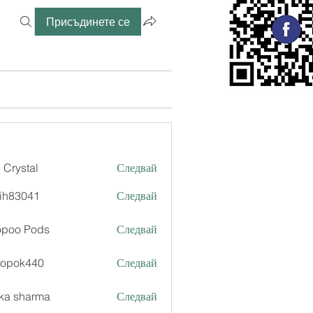
Присъдинете се
 Crystal
Следвай
ih83041
Следвай
041
opoo Pods
Следвай
xopok440
Следвай
k440
ka sharma
Следвай