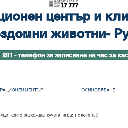
ционен център и кли
здомни животни- Р
1 281 - телефон за записване на час за ка
ТРАЦИОНЕН ЦЕНТЪР
ОСИНОВЯВАНЕ
ци, които разхождат кучета, играят с котета :)