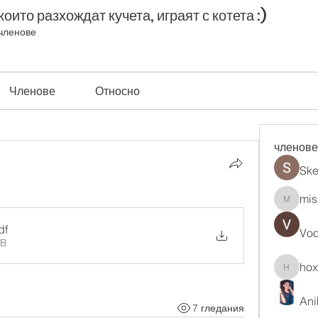
оито разхождат кучета, играят с котета :)
членове
Членове
Относно
членове
Ske
mis
misih83
df
Vo
KB
ho
hoxopo
Ani
7 гледания