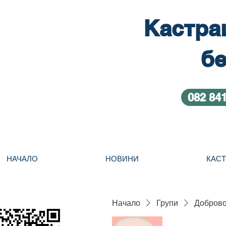
Кастра
бе
082 84
НАЧАЛО
НОВИНИ
КАС
Начало
Групи
Добровол