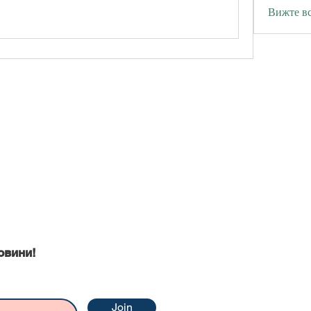
Вижте вс
ни
овини!
Join