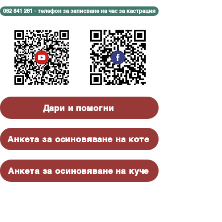
082 841 281 - телефон за записване на час за кастрация
Дари и помогни
Анкета за осиновяване на коте
Анкета за осиновяване на куче