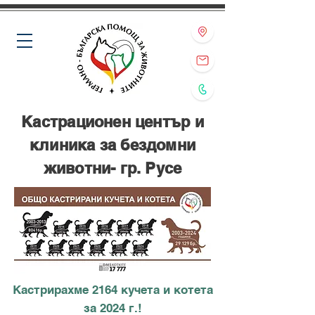
Кастрационен център и
клиника за бездомни
животни- гр. Русе
Кастрирахме 2164 кучета и котета
за 2024 г.!