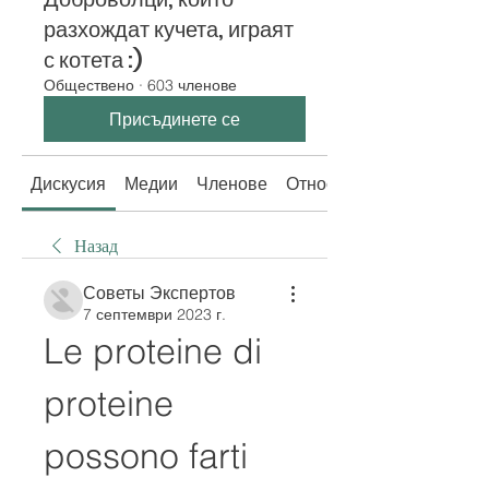
разхождат кучета, играят
с котета :)
Обществено
·
603 членове
Присъдинете се
Дискусия
Медии
Членове
Относно
Назад
Советы Экспертов
7 септември 2023 г.
Le proteine ​​di 
proteine ​​
possono farti 