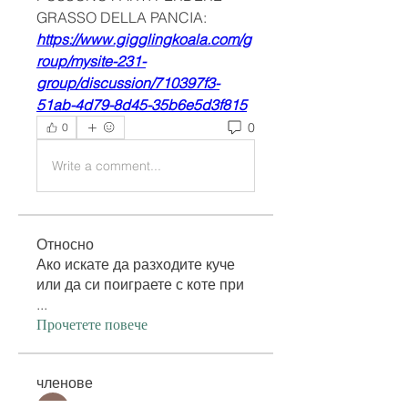
GRASSO DELLA PANCIA:
https://www.gigglingkoala.com/g
roup/mysite-231-
group/discussion/710397f3-
51ab-4d79-8d45-35b6e5d3f815
0
0
Write a comment...
Относно
Ако искате да разходите куче
или да си поиграете с коте при
...
Прочетете повече
членове