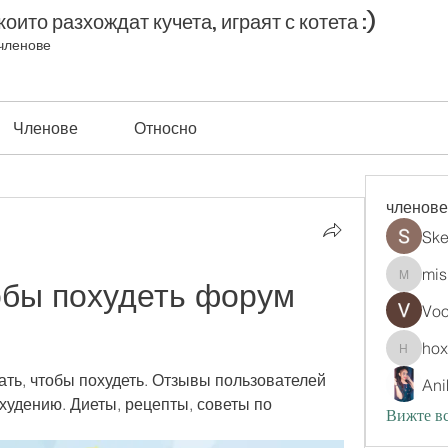
оито разхождат кучета, играят с котета :)
членове
Членове
Относно
членове
Ske
mis
обы похудеть форум 
misih83
Vo
ho
hoxopo
ать, чтобы похудеть. Отзывы пользователей 
Ani
удению. Диеты, рецепты, советы по 
Вижте вс