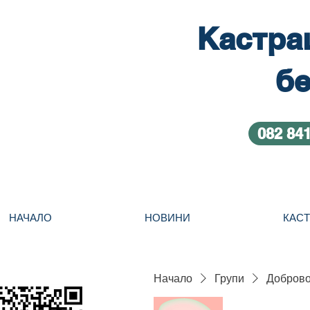
Кастра
бе
082 84
НАЧАЛО
НОВИНИ
КАС
Начало
Групи
Добровол