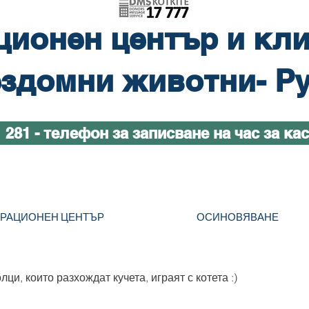
ционен център и кли
здомни животни- Р
1 281 - телефон за записване на час за ка
ТРАЦИОНЕН ЦЕНТЪР
ОСИНОВЯВАНЕ
ци, които разхождат кучета, играят с котета :)