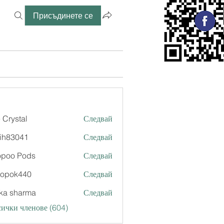
Присъдинете се
 Crystal
Следвай
ih83041
Следвай
041
opoo Pods
Следвай
xopok440
Следвай
k440
ka sharma
Следвай
ички членове (604)