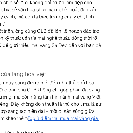
hia sẻ: “Tôi không chỉ muốn làm đẹp cho 
chia sẻ văn hóa chơi mai nghệ thuật đến với 
 cảnh, mà còn là biểu tượng của ý chí, tinh 
n.”
t triển, ông cùng CLB đã lên kế hoạch đào tạo 
 kỹ thuật uốn tỉa mai nghệ thuật, đồng thời tổ 
ỳ để giới thiệu mai vàng Sa Đéc đến với bạn bè 
 của làng hoa Việt
c ngày càng được biết đến như thủ phủ hoa 
 độc bản của CLB không chỉ góp phần đa dạng 
ơng, mà còn nâng tầm hình ảnh mai vàng Việt 
iểng. Đây không đơn thuần là thú chơi, mà là sự 
 hợp sáng tạo hiện đại – một di sản sống giữa 
am khảo thêm
Top 3 điểm thu mua mai vàng giá 
o thông tin dưới đây: