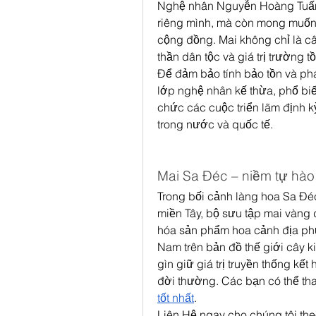
Nghệ nhân Nguyễn Hoàng Tuấn c
riêng mình, mà còn mong muốn 
cộng đồng. Mai không chỉ là cây
thần dân tộc và giá trị trường tồ
Để đảm bảo tính bảo tồn và phá
lớp nghệ nhân kế thừa, phổ biến
chức các cuộc triển lãm định k
trong nước và quốc tế.
Mai Sa Đéc – niềm tự hào
Trong bối cảnh làng hoa Sa Đé
miền Tây, bộ sưu tập mai vàng
hóa sản phẩm hoa cảnh địa phư
Nam trên bản đồ thế giới cây k
gìn giữ giá trị truyền thống kết
đời thường. Các bạn có thể th
tốt nhất
.
Liên Hệ ngay cho chúng tôi the