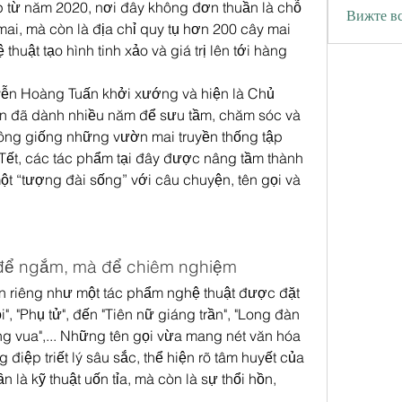
p từ năm 2020, nơi đây không đơn thuần là chỗ 
Вижте вс
i, mà còn là địa chỉ quy tụ hơn 200 cây mai 
thuật tạo hình tinh xảo và giá trị lên tới hàng 
ễn Hoàng Tuấn khởi xướng và hiện là Chủ 
n đã dành nhiều năm để sưu tầm, chăm sóc và 
ông giống những vườn mai truyền thống tập 
Tết, các tác phẩm tại đây được nâng tầm thành 
ột “tượng đài sống” với câu chuyện, tên gọi và 
để ngắm, mà để chiêm nghiệm
n riêng như một tác phẩm nghệ thuật được đặt 
", "Phụ tử", đến "Tiên nữ giáng trần", "Long đàn 
g vua",... Những tên gọi vừa mang nét văn hóa 
điệp triết lý sâu sắc, thể hiện rõ tâm huyết của 
là kỹ thuật uốn tỉa, mà còn là sự thổi hồn, 