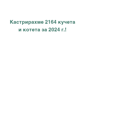
Кастрирахме 2164 кучета
и котета за 2024 г.!