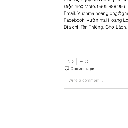
Điện thoại/Zalo: 0905 888 999
Email: 
Vuonmaihoanglong@gma
Facebook: Vườn mai Hoàng L
Địa chỉ: Tân Thiềng, Chợ Lách,
0
0 коментари
Write a comment...