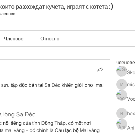
оито разхождат кучета, играят с котета :)
членове
Членове
Относно
членове
Ske
mis
sưu tập độc bản tại Sa Đéc khiến giới chơi mai 
misih83
Vo
ho
ữa lòng Sa Đéc
hoxopo
 nổi tiếng của tỉnh Đồng Tháp, có một nơi 
Ani
a mai vàng – đó chính là Câu lạc bộ Mai vàng 