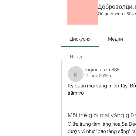
Доброволци, к
Обществено
·
604 
Дискусия
Медии
Назад
engine.aszm888
17 юли 2025 г.
engine.aszm888
Kỳ quan mai vàng miền Tây: Bộ 
trầm trồ
Một thế giới mai vàng gi
Giữa trung tâm làng hoa Sa Đéc
được ví như "bảo tàng sống" củ