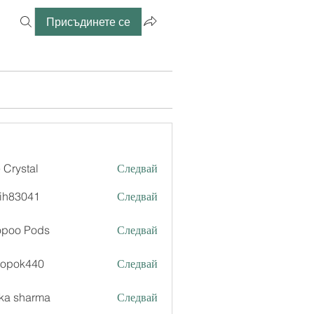
Присъдинете се
 Crystal
Следвай
ih83041
Следвай
041
opoo Pods
Следвай
xopok440
Следвай
k440
ka sharma
Следвай