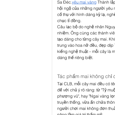
Sa Đéc.
yêu mai vàng
 Thành lậ
hội ngộ của những người yêu ma
cổ thụ với hình dáng kỳ lạ, nghệ 
chục tỉ đồng.
Câu lạc bộ do nghệ nhân Nguy
nhiệm. Ông cùng các thành viê
tạo dáng cho từng cây mai. Kh
trung vào hoa nở đều, đẹp dịp 
kiểng nghệ thuật – mỗi cây là m
dáng thế riêng biệt.
Tác phẩm mai không chỉ 
Tại CLB, mỗi cây mai đều có tê
để với chủ ý rõ ràng: từ "Tỷ muội
phượng vũ", hay "Ngai vàng lọn
truyền thống, vừa ẩn chứa thông 
người chơi mai không đơn thuần 
nâng tầm giá trị thẩm mỹ.