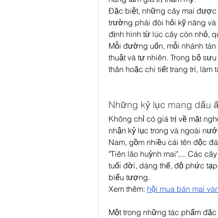
Đặc biệt, những cây mai được t
trường phái đòi hỏi kỹ năng và
định hình từ lúc cây còn nhỏ, 
Mỗi đường uốn, mỗi nhánh tán đ
thuật và tự nhiên. Trong bộ sư
thân hoặc chi tiết trang trí, là
Những kỷ lục mang dấu ấ
Không chỉ có giá trị về mặt ngh
nhận kỷ lục trong và ngoài nước.
Nam, gồm nhiều cái tên độc đáo:
"Tiên lão huỳnh mai",... Các câ
tuổi đời, dáng thế, độ phức tạp
biểu tượng.
Xem thêm: 
hội mua bán mai và
Một trong những tác phẩm đặc b