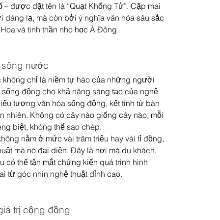
 – được đặt tên là “Quạt Khổng Tử”. Cặp mai 
 dáng lạ, mà còn bởi ý nghĩa văn hóa sâu sắc 
g Hoa và tinh thần nho học Á Đông.
y sông nước
 không chỉ là niềm tự hào của những người 
 sống động cho khả năng sáng tạo của nghệ 
iểu tượng văn hóa sống động, kết tinh từ bàn 
iên nhiên. Không có cây nào giống cây nào, mỗi 
ng biệt, không thể sao chép.
hông nằm ở mức vài trăm triệu hay vài tỉ đồng, 
uật mà nó đại diện. Đây là nơi mà du khách, 
 có thể tận mắt chứng kiến quá trình hình 
ai từ góc nhìn nghệ thuật đỉnh cao.
iá trị cộng đồng