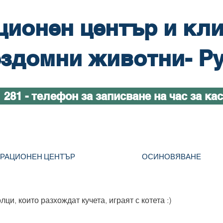
ционен център и кли
здомни животни- Р
1 281 - телефон за записване на час за ка
ТРАЦИОНЕН ЦЕНТЪР
ОСИНОВЯВАНЕ
ци, които разхождат кучета, играят с котета :)