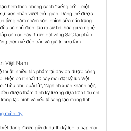
ạo hình theo phong cách “kiểng cổ” – một 
 sự kiên nhẫn vượt thời gian. Dáng thế được 
qua từng năm chăm sóc, chỉnh sửa cẩn trọng. 
ều có chủ đích, tạo ra sự hài hòa giữa nghệ 
u tập còn có cây được dát vàng SJC tại phần 
m tăng thêm vẻ độc bản và giá trị sưu tầm.
n Việt Nam
ệ thuật, nhiều tác phẩm tại đây đã được công 
 Hiện có ít nhất 10 cây mai đạt kỷ lục Việt 
 "Tiều phu quải tử", "Nghinh xuân khánh hội", 
y đều được thẩm định kỹ lưỡng dựa trên tiêu chí 
 trong tạo hình và yếu tố sáng tạo mang tính 
ng miền tây
iệt đang được gửi đi dự thi kỷ lục là cặp mai 