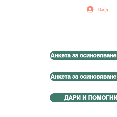
Вход
Анкета за осиновяване
Анкета за осиновяване
ДАРИ И ПОМОГН