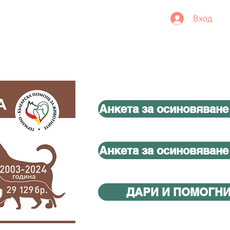
Вход
Анкета за осиновяване
Анкета за осиновяване
ДАРИ И ПОМОГН