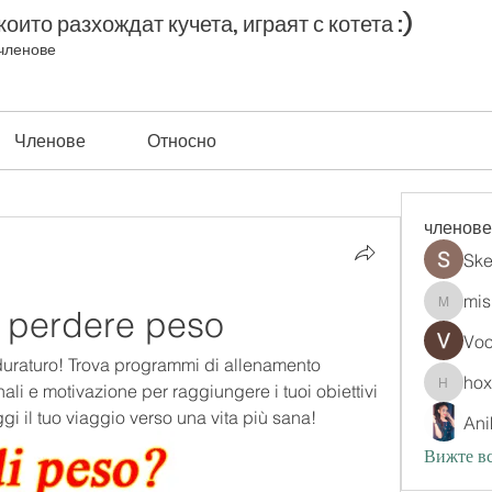
оито разхождат кучета, играят с котета :)
членове
Членове
Относно
членове
Ske
mis
k perdere peso
misih83
Vo
duraturo! Trova programmi di allenamento 
ho
nali e motivazione per raggiungere i tuoi obiettivi 
hoxopo
oggi il tuo viaggio verso una vita più sana!
Ani
Вижте вс