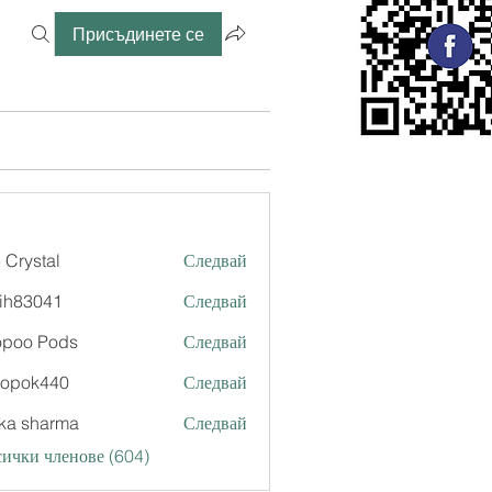
Присъдинете се
 Crystal
Следвай
ih83041
Следвай
041
opoo Pods
Следвай
xopok440
Следвай
k440
ka sharma
Следвай
ички членове (604)