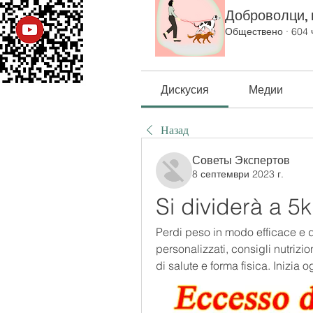
Доброволци, к
Обществено
·
604 
Дискусия
Медии
Назад
Советы Экспертов
8 септември 2023 г.
Si dividerà a 5
Perdi peso in modo efficace e 
personalizzati, consigli nutrizio
di salute e forma fisica. Inizia 