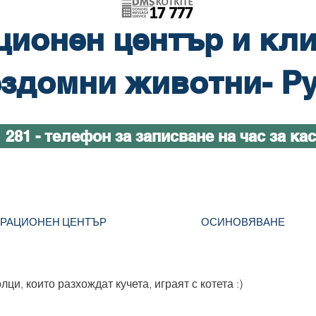
ционен център и кли
здомни животни- Р
1 281 - телефон за записване на час за ка
ТРАЦИОНЕН ЦЕНТЪР
ОСИНОВЯВАНЕ
ци, които разхождат кучета, играят с котета :)