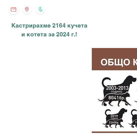
Кастрирахме 2164 кучета
и котета за 2024 г.!