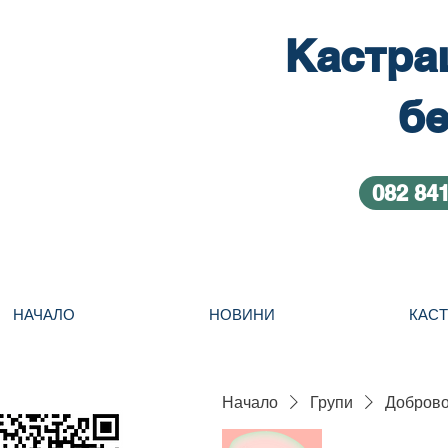
Кастра
бе
082 84
НАЧАЛО
НОВИНИ
КАС
Начало
Групи
Добровол