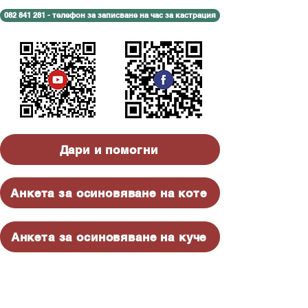
082 841 281 - телефон за записване на час за кастрация
Дари и помогни
Анкета за осиновяване на коте
Анкета за осиновяване на куче