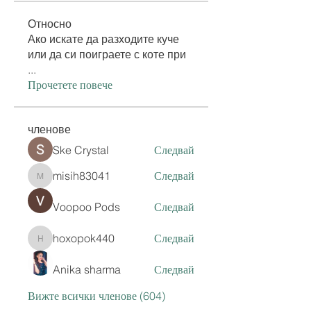
Относно
Ако искате да разходите куче
или да си поиграете с коте при
...
Прочетете повече
членове
Ske Crystal
Следвай
misih83041
Следвай
misih83041
Voopoo Pods
Следвай
hoxopok440
Следвай
hoxopok440
Anika sharma
Следвай
Вижте всички членове (604)