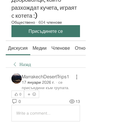
разхождат кучета, играят
с котета :)
Обществено
·
604 членове
Присъдинете се
Дискусия
Медии
Членове
Относно
Назад
MarrakechDesertTrips1
17 януари 2026 г.
·
се
присъедини към групата.
0
0
13
Write a comment...