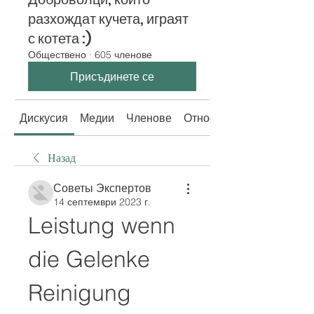
разхождат кучета, играят
с котета :)
Обществено
·
605 членове
Присъдинете се
Дискусия
Медии
Членове
Относно
Назад
Советы Экспертов
14 септември 2023 г.
Leistung wenn 
die Gelenke 
Reinigung