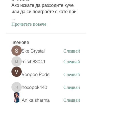
Ако искате да разходите куче
или да си поиграете с коте при
...
Прочетете повече
членове
Ske Crystal
Следвай
misih83041
Следвай
misih83041
Voopoo Pods
Следвай
hoxopok440
Следвай
hoxopok440
Anika sharma
Следвай
Вижте всички членове (605)