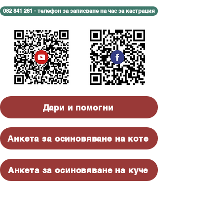
082 841 281 - телефон за записване на час за кастрация
Дари и помогни
Анкета за осиновяване на коте
Анкета за осиновяване на куче