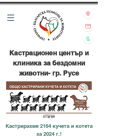
Кастрационен център и
клиника за бездомни
животни- гр. Русе
Кастрирахме 2164 кучета и котета
за 2024 г.!