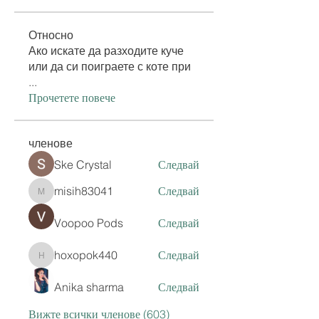
Относно
Ако искате да разходите куче
или да си поиграете с коте при
...
Прочетете повече
членове
Ske Crystal
Следвай
misih83041
Следвай
misih83041
Voopoo Pods
Следвай
hoxopok440
Следвай
hoxopok440
Anika sharma
Следвай
Вижте всички членове (603)