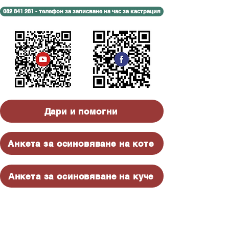
082 841 281 - телефон за записване на час за кастрация
Дари и помогни
Анкета за осиновяване на коте
Анкета за осиновяване на куче