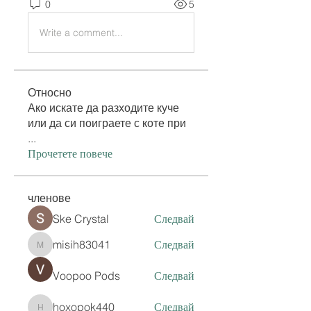
0
5
Write a comment...
Относно
Ако искате да разходите куче
или да си поиграете с коте при
...
Прочетете повече
членове
Ske Crystal
Следвай
misih83041
Следвай
misih83041
Voopoo Pods
Следвай
hoxopok440
Следвай