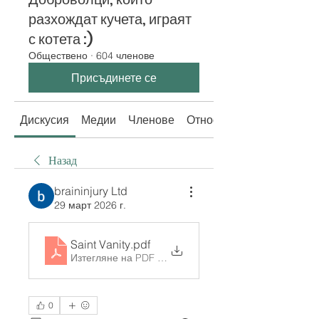
разхождат кучета, играят
с котета :)
Обществено
·
604 членове
Присъдинете се
Дискусия
Медии
Членове
Относно
Назад
braininjury Ltd
29 март 2026 г.
Saint Vanity
.pdf
Изтегляне на PDF • 303KB
0