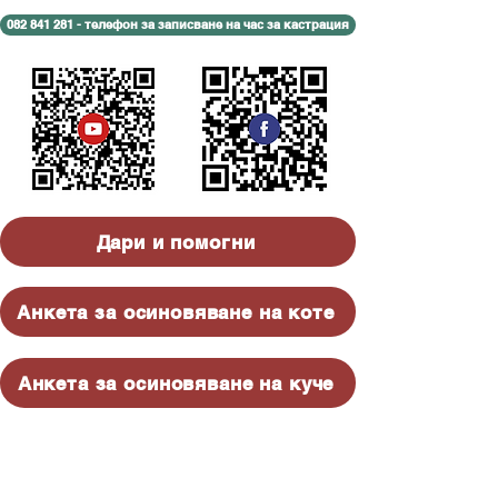
082 841 281 - телефон за записване на час за кастрация
Дари и помогни
Анкета за осиновяване на коте
Анкета за осиновяване на куче