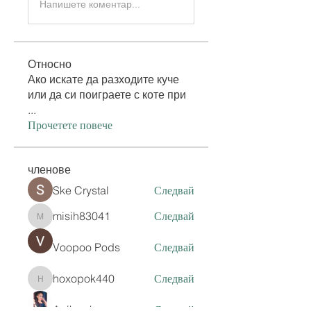
Напишете коментар...
Относно
Ако искате да разходите куче
или да си поиграете с коте при
...
Прочетете повече
членове
Ske Crystal
Следвай
misih83041
Следвай
misih83041
Voopoo Pods
Следвай
hoxopok440
Следвай
hoxopok440
Anika sharma
Следвай