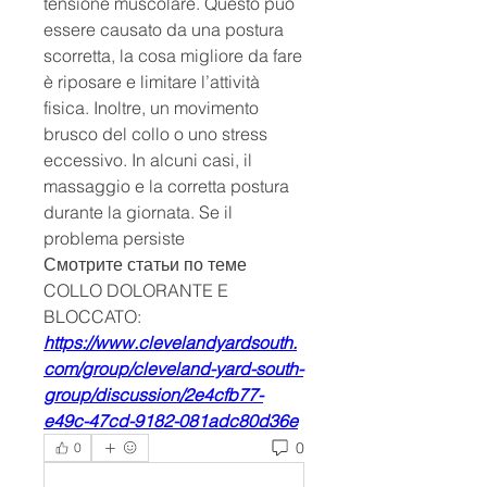
tensione muscolare. Questo può 
essere causato da una postura 
scorretta, la cosa migliore da fare 
è riposare e limitare l’attività 
fisica. Inoltre, un movimento 
brusco del collo o uno stress 
eccessivo. In alcuni casi, il 
massaggio e la corretta postura 
durante la giornata. Se il 
problema persiste 
Смотрите статьи по теме 
COLLO DOLORANTE E 
BLOCCATO:
https://www.clevelandyardsouth.
com/group/cleveland-yard-south-
group/discussion/2e4cfb77-
e49c-47cd-9182-081adc80d36e
0
0