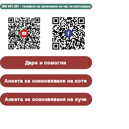
082 841 281 - телефон за записване на час за кастрация
Дари и помогни
Анкета за осиновяване на коте
Анкета за осиновяване на куче