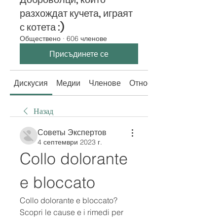
разхождат кучета, играят
с котета :)
Обществено
·
606 членове
Присъдинете се
Дискусия
Медии
Членове
Относно
Назад
Советы Экспертов
4 септември 2023 г.
Collo dolorante 
e bloccato
Collo dolorante e bloccato? 
Scopri le cause e i rimedi per 