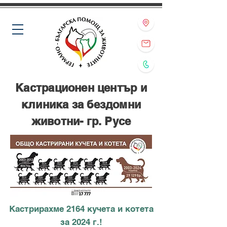
Кастрационен център и
клиника за бездомни
животни- гр. Русе
Кастрирахме 2164 кучета и котета
за 2024 г.!