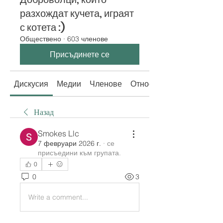
разхождат кучета, играят
с котета :)
Обществено
·
603 членове
Присъдинете се
Дискусия
Медии
Членове
Относно
Назад
Smokes Llc
7 февруари 2026 г.
·
се
присъедини към групата.
0
0
3
Write a comment...