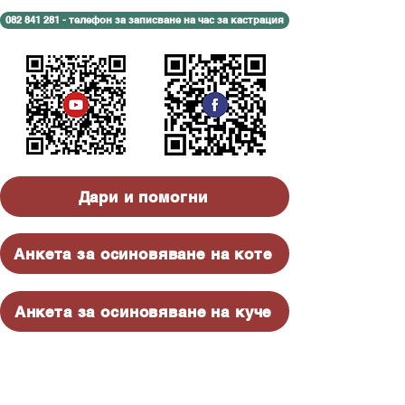
082 841 281 - телефон за записване на час за кастрация
Дари и помогни
Анкета за осиновяване на коте
Анкета за осиновяване на куче