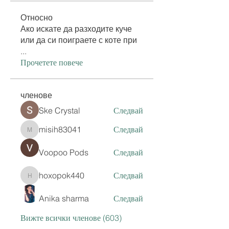
Относно
Ако искате да разходите куче
или да си поиграете с коте при
...
Прочетете повече
членове
Ske Crystal
Следвай
misih83041
Следвай
misih83041
Voopoo Pods
Следвай
hoxopok440
Следвай
hoxopok440
Anika sharma
Следвай
Вижте всички членове (603)